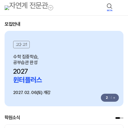
BETA
모집안내
고2·고1
수학 집중학습,
공부습관 완성
2027
윈터플러스
2027. 02. 06(토) 개강
+
2
/
4
학원소식