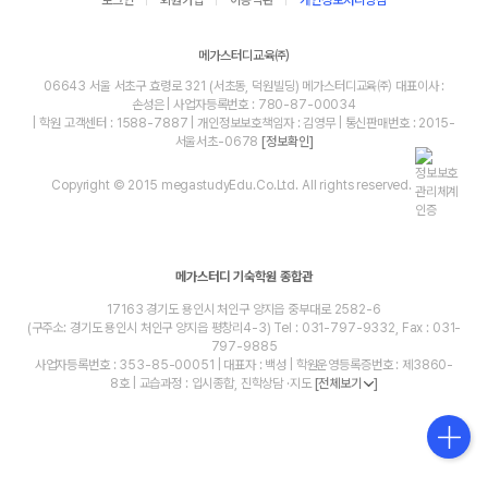
메가스터디교육㈜
06643 서울 서초구 효령로 321 (서초동, 덕원빌딩) 메가스터디교육㈜ 대표이사 :
손성은 | 사업자등록번호 : 780-87-00034
| 학원 고객센터 : 1588-7887 | 개인정보보호책임자 : 김영무 | 통신판매번호 : 2015-
서울서초-0678
[정보확인]
Copyright © 2015 megastudyEdu.Co.Ltd. All rights reserved.
메가스터디 기숙학원 종합관
17163 경기도 용인시 처인구 양지읍 중부대로 2582-6
(구주소: 경기도 용인시 처인구 양지읍 평창리4-3) Tel : 031-797-9332, Fax : 031-
797-9885
사업자등록번호 : 353-85-00051 | 대표자 : 백성 | 학원운영등록증번호 : 제3860-
8호 | 교습과정 : 입시종합, 진학상담 ·지도
[전체보기
]
blog
youtube
insta