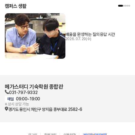
캠퍼스 생활
배움을 완성하는 질의응답 시간
2026. 07. 29(수)
메가스터디 기숙학원 종합관
031-797-9332
09:00~19:00
매일
※ 상시 상담 가능
경기도 용인시 처인구
양지읍 중부대로 2582-6
로그인
회원가입
이용약관
개인정보처리방침