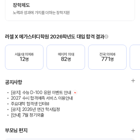
장학제도
노력과 성과에 가치를 더하는 장학지원
러셀 X 메가스터디학원 2026학년도 대입 합격 결과
서울대 의예과
메이저 의대
전국 의예과
12
82
771
명
명
명
공지사항
[공지] 수능 D-100 응원 이벤트 안내
N
2027 수시 합격예측 서비스 이용안내
주요대학 합격생 인터뷰
[공지] 2026년 연간 학사일정
[안내] 7월 정기외출
부모님 편지