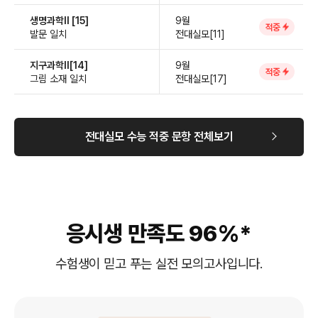
생명과학Ⅱ [15]
9월
적중
발문 일치
전대실모[11]
지구과학Ⅱ[14]
9월
적중
그림 소재 일치
전대실모[17]
전대실모 수능 적중 문항 전체보기
응시생 만족도 96%*
수험생이 믿고 푸는 실전 모의고사입니다.