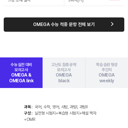
그림 소재 일치
3회차[11]
OMEGA 수능 적중 문항 전체 보기
수능 실전 대비
고난도 집중 공략
학습 습관 형성
모의고사
모의고사
주간지
OMEGA &
OMEGA
OMEGA
OMEGA link
black
weekly
과목 :
국어, 수학, 영어, 사탐, 과탐Ⅰ, 과탐Ⅱ
구성 :
실전형 시험지+복습형 시험지+해설 책자
+OMR