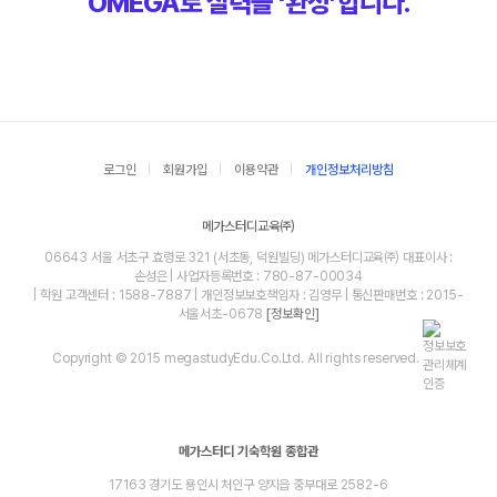
OMEGA로 실력을 ‘완성’합니다.
로그인
회원가입
이용약관
개인정보처리방침
메가스터디교육㈜
06643 서울 서초구 효령로 321 (서초동, 덕원빌딩) 메가스터디교육㈜ 대표이사 :
손성은 | 사업자등록번호 : 780-87-00034
| 학원 고객센터 : 1588-7887 | 개인정보보호책임자 : 김영무 | 통신판매번호 : 2015-
서울서초-0678
[정보확인]
Copyright © 2015 megastudyEdu.Co.Ltd. All rights reserved.
메가스터디 기숙학원 종합관
17163 경기도 용인시 처인구 양지읍 중부대로 2582-6