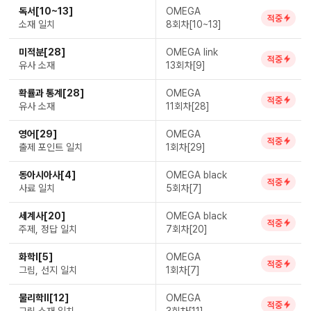
독서[10~13]
OMEGA
적중
소재 일치
8회차[10~13]
미적분[28]
OMEGA link
적중
유사 소재
13회차[9]
확률과 통계[28]
OMEGA
적중
유사 소재
11회차[28]
영어[29]
OMEGA
적중
출제 포인트 일치
1회차[29]
동아시아사[4]
OMEGA black
적중
사료 일치
5회차[7]
세계사[20]
OMEGA black
적중
주제, 정답 일치
7회차[20]
화학Ⅰ[5]
OMEGA
적중
그림, 선지 일치
1회차[7]
물리학Ⅱ[12]
OMEGA
적중