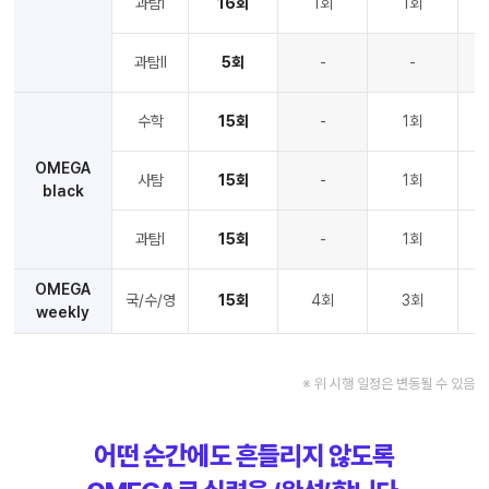
과탐Ⅰ
16회
1회
1회
과탐Ⅱ
5회
-
-
수학
15회
-
1회
OMEGA
사탐
15회
-
1회
black
과탐Ⅰ
15회
-
1회
OMEGA
국/수/영
15회
4회
3회
weekly
※ 위 시행 일정은 변동될 수 있음
어떤 순간에도 흔들리지 않도록