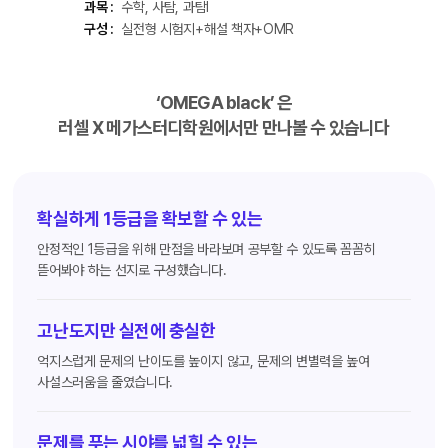
과목 :
수학, 사탐, 과탐Ⅰ
구성 :
실전형 시험지+해설 책자+OMR
‘OMEGA black’ 은
러셀 X 메가스터디학원에서만 만나볼 수 있습니다
확실하게 1등급을 확보할 수 있는
안정적인 1등급을 위해 만점을 바라보며 공부할 수 있도록 꼼꼼히
뜯어봐야 하는 선지로 구성했습니다.
고난도지만 실전에 충실한
억지스럽게 문제의 난이도를 높이지 않고, 문제의 변별력을 높여
사설스러움을 줄였습니다.
문제를 푸는 시야를 넓힐 수 있는