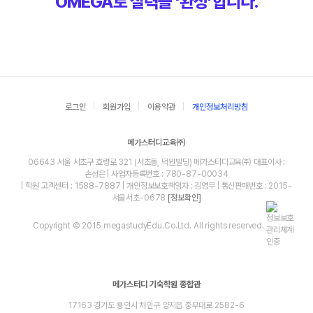
OMEGA로 실력을 ‘완성’합니다.
로그인
회원가입
이용약관
개인정보처리방침
메가스터디교육㈜
06643 서울 서초구 효령로 321 (서초동, 덕원빌딩) 메가스터디교육㈜ 대표이사 :
손성은 | 사업자등록번호 : 780-87-00034
| 학원 고객센터 : 1588-7887 | 개인정보보호책임자 : 김영무 | 통신판매번호 : 2015-
서울서초-0678
[정보확인]
Copyright © 2015 megastudyEdu.Co.Ltd. All rights reserved.
메가스터디 기숙학원 종합관
17163 경기도 용인시 처인구 양지읍 중부대로 2582-6