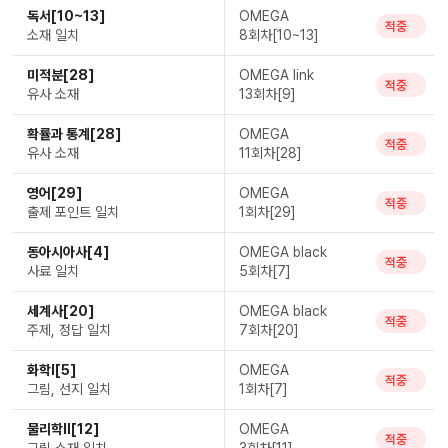
독서[10~13]
OMEGA
적중
소재 일치
8회차[10~13]
미적분[28]
OMEGA link
적중
유사 소재
13회차[9]
확률과 통계[28]
OMEGA
적중
유사 소재
11회차[28]
영어[29]
OMEGA
적중
출제 포인트 일치
1회차[29]
동아시아사[4]
OMEGA black
적중
사료 일치
5회차[7]
세계사[20]
OMEGA black
적중
주제, 정답 일치
7회차[20]
화학Ⅰ[5]
OMEGA
적중
그림, 선지 일치
1회차[7]
물리학Ⅱ[12]
OMEGA
적중