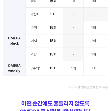
과탐Ⅰ
16회
1회
1회
과탐Ⅱ
5회
-
-
수학
15회
-
1회
OMEGA
사탐
15회
-
1회
black
과탐Ⅰ
15회
-
1회
OMEGA
국/수/영
15회
4회
3회
weekly
※ 위 시행 일정은 변동될 수 있음
어떤 순간에도 흔들리지 않도록