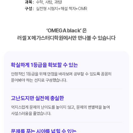
과목 :
수학, 사탐, 과탐Ⅰ
구성 :
실전형 시험지+해설 책자+OMR
‘OMEGA black’ 은
러셀 X 메가스터디학원에서만 만나볼 수 있습니다
확실하게 1등급을 확보할 수 있는
안정적인 1등급을 위해 만점을 바라보며 공부할 수 있도록 꼼꼼히
뜯어봐야 하는 선지로 구성했습니다.
고난도지만 실전에 충실한
억지스럽게 문제의 난이도를 높이지 않고, 문제의 변별력을 높여
사설스러움을 줄였습니다.
문제를 푸는 시야를 넓힐 수 있는