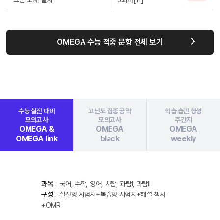
그림 소재 일치
3회차[11]
OMEGA 수능 적중 문항 전체 보기
수능 실전 대비
고난도 집중 공략
학습 습관 형성
모의고사
모의고사
주간지
OMEGA &
OMEGA
OMEGA
OMEGA link
black
weekly
과목 :
국어, 수학, 영어, 사탐, 과탐Ⅰ, 과탐Ⅱ
구성 :
실전형 시험지+복습형 시험지+해설 책자
+OMR