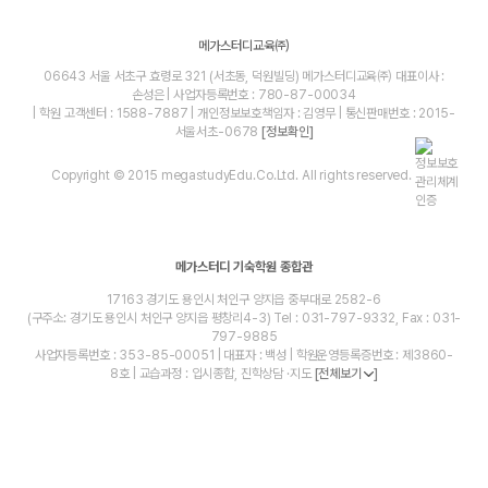
메가스터디교육㈜
06643 서울 서초구 효령로 321 (서초동, 덕원빌딩) 메가스터디교육㈜ 대표이사 :
손성은 | 사업자등록번호 : 780-87-00034
| 학원 고객센터 : 1588-7887 | 개인정보보호책임자 : 김영무 | 통신판매번호 : 2015-
서울서초-0678
[정보확인]
Copyright © 2015 megastudyEdu.Co.Ltd. All rights reserved.
메가스터디 기숙학원 종합관
17163 경기도 용인시 처인구 양지읍 중부대로 2582-6
(구주소: 경기도 용인시 처인구 양지읍 평창리4-3) Tel : 031-797-9332, Fax : 031-
797-9885
사업자등록번호 : 353-85-00051 | 대표자 : 백성 | 학원운영등록증번호 : 제3860-
8호 | 교습과정 : 입시종합, 진학상담 ·지도
[전체보기
]
blog
youtube
insta