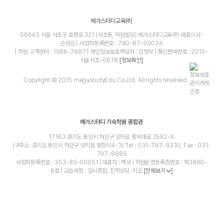
메가스터디교육㈜
06643 서울 서초구 효령로 321 (서초동, 덕원빌딩) 메가스터디교육㈜ 대표이사 :
손성은 | 사업자등록번호 : 780-87-00034
| 학원 고객센터 : 1588-7887 | 개인정보보호책임자 : 김영무 | 통신판매번호 : 2015-
서울서초-0678
[정보확인]
Copyright © 2015 megastudyEdu.Co.Ltd. All rights reserved.
메가스터디 기숙학원 종합관
17163 경기도 용인시 처인구 양지읍 중부대로 2582-6
(구주소: 경기도 용인시 처인구 양지읍 평창리4-3) Tel : 031-797-9332, Fax : 031-
797-9885
사업자등록번호 : 353-85-00051 | 대표자 : 백성 | 학원운영등록증번호 : 제3860-
8호 | 교습과정 : 입시종합, 진학상담 ·지도
[전체보기
]
blog
youtube
insta