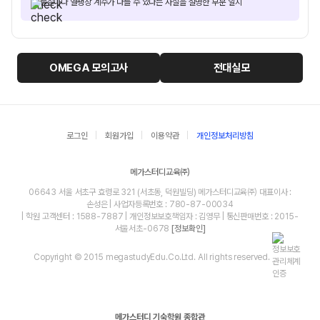
물질마다 열팽창 계수가 다를 수 있다는 사실을 설명한 부분 일치
OMEGA
모의고사
전대실모
로그인
회원가입
이용약관
개인정보처리방침
메가스터디교육㈜
06643 서울 서초구 효령로 321 (서초동, 덕원빌딩) 메가스터디교육㈜ 대표이사 :
손성은 | 사업자등록번호 : 780-87-00034
| 학원 고객센터 : 1588-7887 | 개인정보보호책임자 : 김영무 | 통신판매번호 : 2015-
서울서초-0678
[정보확인]
Copyright © 2015 megastudyEdu.Co.Ltd. All rights reserved.
메가스터디 기숙학원 종합관