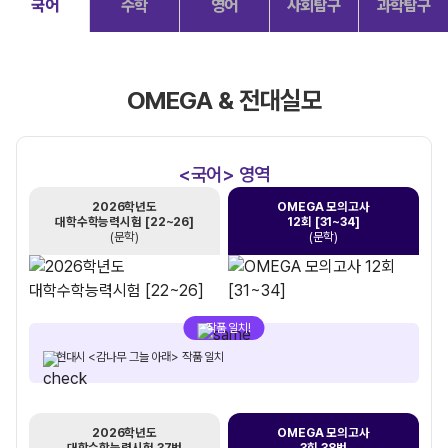
국어
수학
영어
사회탐구
과학탐구
OMEGA & 전대실모
<국어> 영역
2026학년도
OMEGA 모의고사
대학수학능력시험 [22~26]
12회 [31~34]
(문학)
(문학)
작품 일치!
현대시 <감나무 그늘 아래> 작품 일치
2026학년도
OMEGA 모의고사
대학수학능력시험 37번
3회 38번