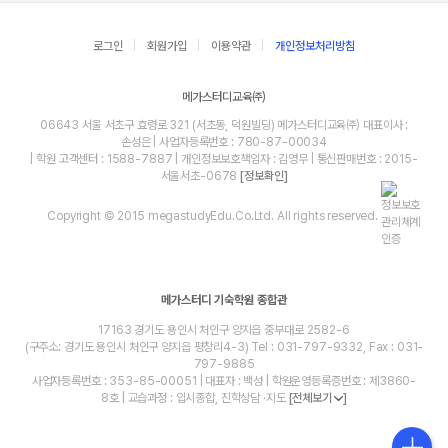
로그인
회원가입
이용약관
개인정보처리방침
메가스터디교육㈜
06643 서울 서초구 효령로 321 (서초동, 덕원빌딩) 메가스터디교육㈜ 대표이사 :
손성은 | 사업자등록번호 : 780-87-00034
| 학원 고객센터 : 1588-7887 | 개인정보보호책임자 : 김영무 | 통신판매번호 : 2015-
서울서초-0678
[정보확인]
Copyright © 2015 megastudyEdu.Co.Ltd. All rights reserved.
메가스터디 기숙학원 종합관
17163 경기도 용인시 처인구 양지읍 중부대로 2582-6
(구주소: 경기도 용인시 처인구 양지읍 평창리4-3) Tel : 031-797-9332, Fax : 031-
797-9885
사업자등록번호 : 353-85-00051 | 대표자 : 백성 | 학원운영등록증번호 : 제3860-
8호 | 교습과정 : 입시종합, 진학상담 ·지도
[전체보기
]
blog
youtube
insta