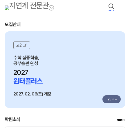
BETA
모집안내
고2·고1
수학 집중학습,
공부습관 완성
2027
윈터플러스
2027. 02. 06(토) 개강
+
2
/
4
학원소식