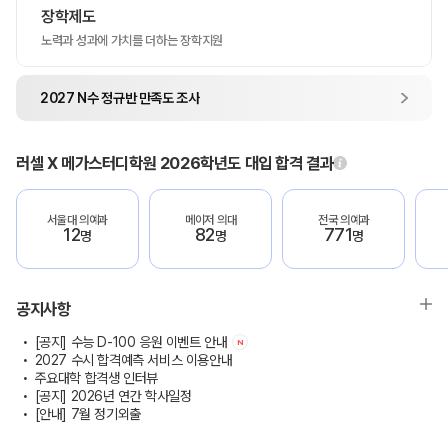
장학제도
노력과 성과에 가치를 더하는 장학지원
2027 N수 정규반 만족도 조사
러셀 X 메가스터디학원 2026학년도 대입 합격 결과
서울대 의예과
메이저 의대
전국 의예과
12
82
771
명
명
명
공지사항
[공지] 수능 D-100 응원 이벤트 안내
N
2027 수시 합격예측 서비스 이용안내
주요대학 합격생 인터뷰
[공지] 2026년 연간 학사일정
[안내] 7월 정기외출