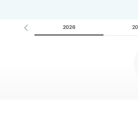
오시는길
안내자료신청
공지사항
방문상담 예약
재원생 혜택
2026
환불규정
20
재원생 통합회원인증
메가패스 특별지원
실시간 질문답변 앱 QUBE
고객센터
온라인 상담
자주 묻는 질문
재원생 온라인 결제 안내
단과 온라인 결제 안내
마이페이지 안내