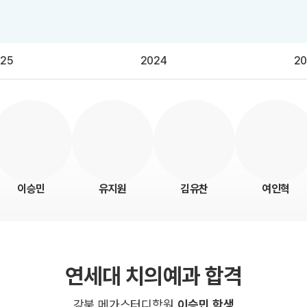
수학 아이젠
2026 수능 적중 문항
25
메가 스마트 리포트
2024
20
입시리포트
이승민
유지원
김유찬
여인혁
연세대 치의예과 합격
강북 메가스터디학원
이승민 학생