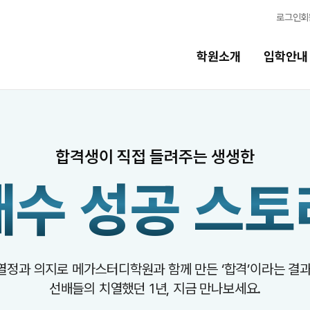
로그인
회
학원소개
입학안내
교육시스템
합격생이 직접 들려주는 생생한
교육시스템
N
재수 성공
스토
독학반
학습 콘텐츠 한눈에 보기
OMEGA 모의고사
반
전국 대단위 실전 모의고사
메가X대성 더 프리미엄 모의고사
열정과 의지로 메가스터디학원과 함께 만든
‘합격’이라는 결과
선배들의 치열했던 1년, 지금 만나보세요.
ALPHA 모의고사