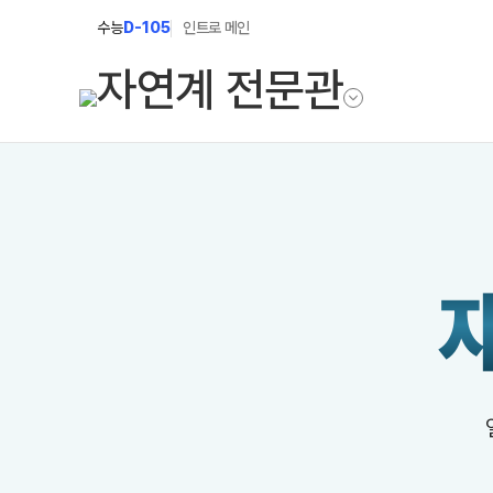
수능
D-105
인트로 메인
학원소개
입학안내
학원안내
2027 윈터스쿨
2027 상위권 
기숙학원연혁
2027 반수반
선생님
2027 N수 정규
학원시설
장학제도
사이버투어
교육 생활 환경
입학준비물