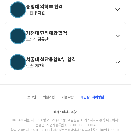
중앙대 의학부 합격
부천
|
유지원
가천대 한의예과 합격
노량진
|
김유찬
서울대 첨단융합학부 합격
신촌
|
여인혁
로그인
회원가입
이용약관
개인정보처리방침
메가스터디교육㈜
06643 서울 서초구 효령로 321 (서초동, 덕원빌딩) 메가스터디교육㈜ 대표이사 :
손성은 | 사업자등록번호 : 780-87-00034
| 학원 고객센터 : 1588-7887 | 개인정보보호책임자 : 김영무 | 통신판매번호 : 2015-