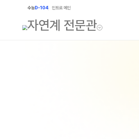
수능
D-104
인트로 메인
학원소개
입학안내
학원안내
2027 윈터스쿨
2027 윈터플러
기숙학원연혁
2027 상위권 
선생님
2027 반수반
학원시설
2027 N수 정규
사이버투어
교육 생활 환경
장학제도