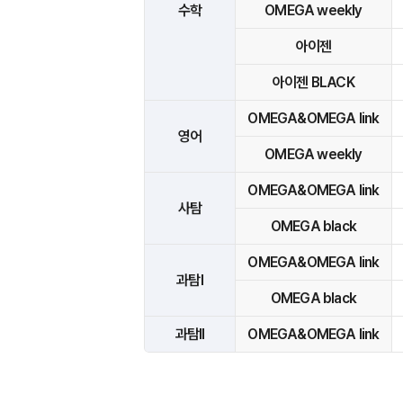
수학
OMEGA weekly
아이젠
아이젠 BLACK
OMEGA&OMEGA link
영어
OMEGA weekly
OMEGA&OMEGA link
사탐
OMEGA black
OMEGA&OMEGA link
과탐I
OMEGA black
과탐II
OMEGA&OMEGA link