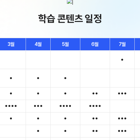
수학 아이젠
학습 콘텐츠 일정
2026 수능 적중 문항
메가 스마트 리포트
입시리포트
3월
4월
5월
6월
7월