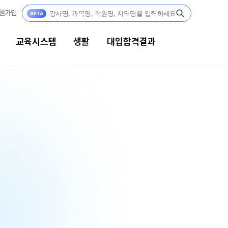
원가입
교육시스템
생활
대입합격결과
생활
대입합격결과
캠퍼스생활
팀플장학
연간학사일정
팀플장학생 공개
팀플장학 안내
부모님편지
대입합격의 주인공
맛있는급식
재수 성공 스토리
주간식단표
안전한학원