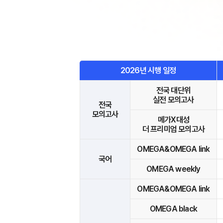
오시는길
입학준비물
공지사항
안내자료신청
재원생 혜택
방문상담 예약
재원생 통합회원인증
환불규정
2026년 시행 일정
메가패스 특별지원
실시간 질문답변 앱 QUBE
전국 대단위
실전 모의고사
전국
고객센터
모의고사
메가X대성
온라인 상담
더 프리미엄 모의고사
자주 묻는 질문
OMEGA&OMEGA link
재원생 온라인 결제 안내
국어
OMEGA weekly
단과 온라인 결제 안내
마이페이지 안내
OMEGA&OMEGA link
OMEGA black