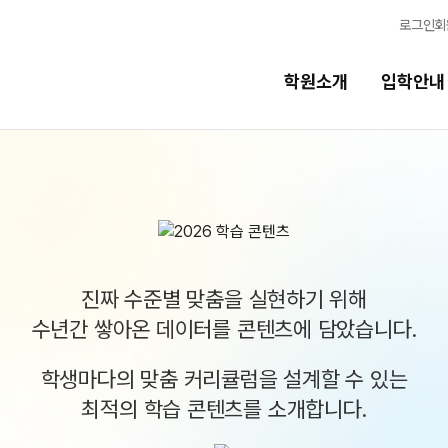
로그인
회
학원소개
입학안내
교육시스템
교육시스템
N
스
학습 콘텐츠 한눈에 보기
N
진짜 수준별 맞춤을 실현하기 위해
독학반
OMEGA 모의고사
수년간 쌓아온 데이터를 콘텐츠에 담았습니다.
전국 대단위 실전 모의고사
학생마다의 맞춤 커리큘럼을 설계할 수 있는
반
메가X대성 더 프리미엄 모의고사
최적의 학습 콘텐츠를 소개합니다.
ALPHA 모의고사