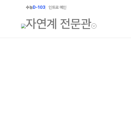
수능
D-103
인트로 메인
학원소개
입학안내
학원안내
2027 윈터스쿨
2027 윈터플러
기숙학원연혁
2027 상위권 
선생님
2027 반수반
학원시설
2027 N수 정규
사이버투어
교육 생활 환경
장학제도