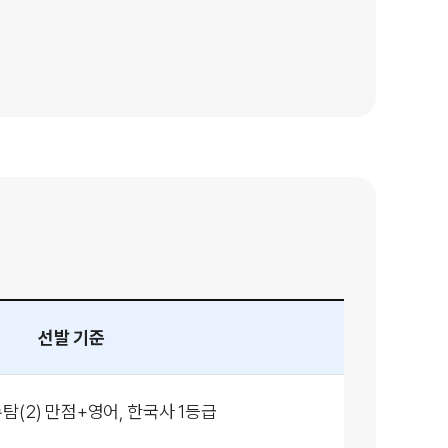
선발 기준
탐(2)
만점+영어, 한국사 1등급