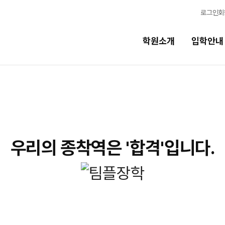
로그인
회
학원소개
입학안내
교육시스템
교육시스템
N
스
학습 콘텐츠 한눈에 보기
N
우리의 종착역은 '합격'입니다.
독학반
OMEGA 모의고사
전국 대단위 실전 모의고사
반
메가X대성 더 프리미엄 모의고사
ALPHA 모의고사