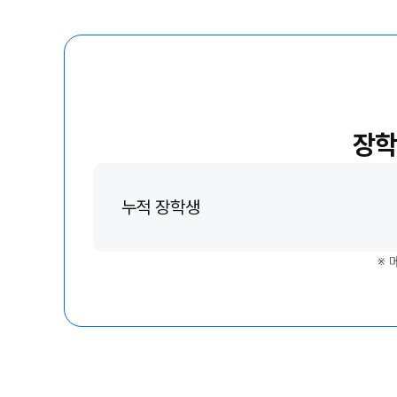
오시는길
입학준비물
공지사항
안내자료신청
재원생 혜택
방문상담 예약
재원생 통합회원인증
환불규정
메가패스 특별지원
장학
실시간 질문답변 앱 QUBE
고객센터
누적 장학생
온라인 상담
자주 묻는 질문
※
재원생 온라인 결제 안내
단과 온라인 결제 안내
마이페이지 안내