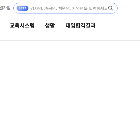
원가입
교육시스템
생활
대입합격결과
생활
대입합격결과
캠퍼스생활
팀플장학
연간학사일정
팀플장학생 공개
팀플장학 안내
부모님편지
대입합격의 주인공
맛있는급식
재수 성공 스토리
주간식단표
안전한학원