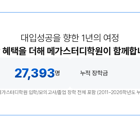
수학 아이젠
2026 수능 적중 문항
메가 스마트 리포트
대입성공을 향한 1년의 여정
입시리포트
 혜택을 더해
메가스터디학원이 함께합
27,393
명
누적 장학금
 메가스터디학원 입학/모의고사/졸업 장학 전체 포함
(2011~2026학년도 