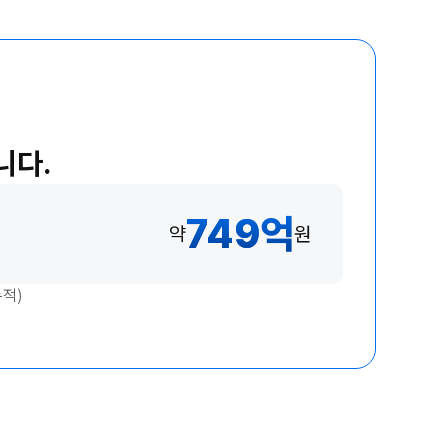
니다.
749
억
약
원
누적)