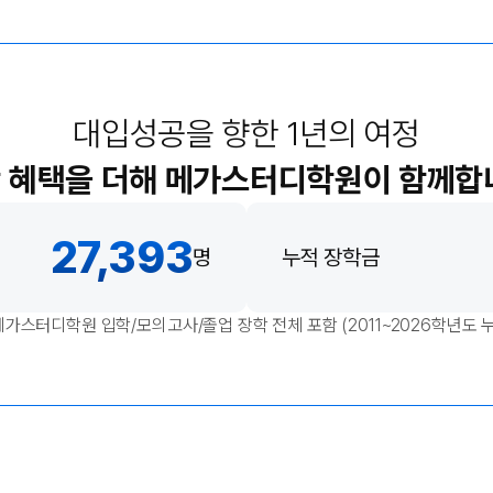
수학 아이젠
2026 수능 적중 문항
메가 스마트 리포트
대입성공을 향한 1년의 여정
입시리포트
 혜택을 더해
메가스터디학원이 함께합
27,393
명
누적 장학금
 메가스터디학원 입학/모의고사/졸업 장학 전체 포함
(2011~2026학년도 