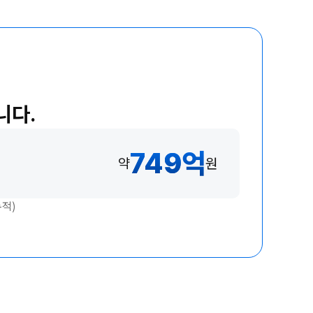
니다.
749
억
약
원
누적)