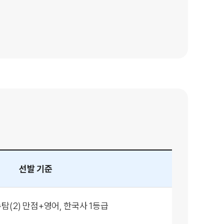
선발 기준
탐(2)
만점+영어, 한국사 1등급