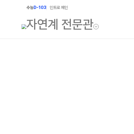
수능
D-103
인트로 메인
학원소개
입학안내
학원안내
2027 윈터스쿨
2027 윈터플러
기숙학원연혁
2027 상위권 
선생님
2027 반수반
학원시설
2027 N수 정규
사이버투어
교육 생활 환경
장학제도