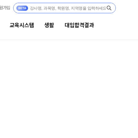
원가입
교육시스템
생활
대입합격결과
생활
대입합격결과
캠퍼스생활
팀플장학
연간학사일정
팀플장학생 공개
팀플장학 안내
부모님편지
대입합격의 주인공
맛있는급식
재수 성공 스토리
주간식단표
안전한학원