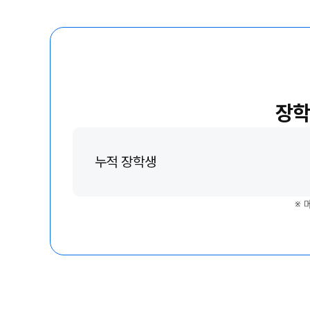
오시는길
입학준비물
공지사항
안내자료신청
재원생 혜택
방문상담 예약
재원생 통합회원인증
환불규정
메가패스 특별지원
장학
실시간 질문답변 앱 QUBE
고객센터
누적 장학생
온라인 상담
자주 묻는 질문
※
재원생 온라인 결제 안내
단과 온라인 결제 안내
마이페이지 안내