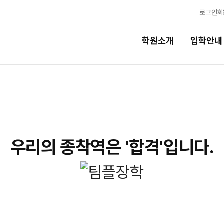
로그인
회
학원소개
입학안내
교육시스템
교육시스템
N
스
학습 콘텐츠 한눈에 보기
N
우리의 종착역은 '합격'입니다.
독학반
OMEGA 모의고사
전국 대단위 실전 모의고사
반
메가X대성 더 프리미엄 모의고사
ALPHA 모의고사