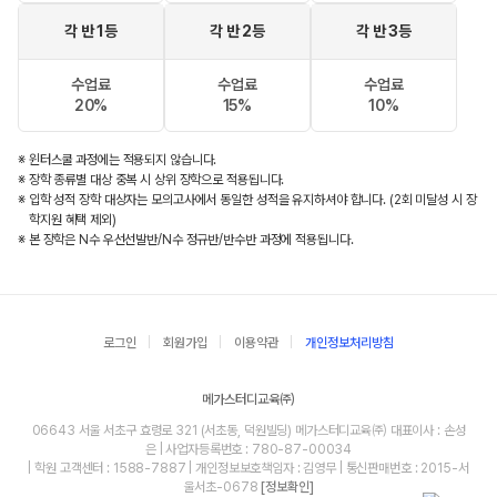
각 반 1등
각 반 2등
각 반 3등
수업료
수업료
수업료
20%
15%
10%
※ 윈터스쿨 과정에는 적용되지 않습니다.
※ 장학 종류별 대상 중복 시 상위 장학으로 적용됩니다.
※ 입학 성적 장학 대상자는 모의고사에서 동일한 성적을 유지하셔야 합니다. (2회 미달성 시 장
학지원 혜택 제외)
※ 본 장학은 N수 우선선발반/N수 정규반/반수반 과정에 적용됩니다.
로그인
회원가입
이용약관
개인정보처리방침
메가스터디교육㈜
06643 서울 서초구 효령로 321 (서초동, 덕원빌딩) 메가스터디교육㈜ 대표이사 : 손성
은 | 사업자등록번호 : 780-87-00034
| 학원 고객센터 : 1588-7887 | 개인정보보호책임자 : 김영무 | 통신판매번호 : 2015-서
울서초-0678
[정보확인]