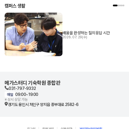
캠퍼스 생활
배움을 완성하는 질의응답 시간
2026. 07. 29(수)
메가스터디 기숙학원 종합관
031-797-9332
09:00~19:00
매일
※ 상시 상담 가능
경기도 용인시 처인구
양지읍 중부대로 2582-6
로그인
회원가입
이용약관
개인정보처리방침