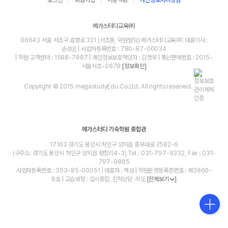
메가스터디교육㈜
06643 서울 서초구 효령로 321 (서초동, 덕원빌딩) 메가스터디교육㈜ 대표이사 :
손성은 | 사업자등록번호 : 780-87-00034
| 학원 고객센터 : 1588-7887 | 개인정보보호책임자 : 김영무 | 통신판매번호 : 2015-
서울서초-0678
[정보확인]
Copyright © 2015 megastudyEdu.Co.Ltd. All rights reserved.
메가스터디 기숙학원 종합관
17163 경기도 용인시 처인구 양지읍 중부대로 2582-6
(구주소: 경기도 용인시 처인구 양지읍 평창리4-3) Tel : 031-797-9332, Fax : 031-
797-9885
사업자등록번호 : 353-85-00051 | 대표자 : 백성 | 학원운영등록증번호 : 제3860-
8호 | 교습과정 : 입시종합, 진학상담 ·지도
[전체보기
]
blog
youtube
insta