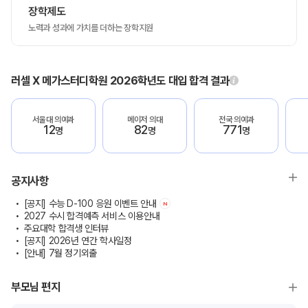
장학제도
노력과 성과에 가치를 더하는 장학지원
러셀 X 메가스터디학원 2026학년도 대입 합격 결과
서울대 의예과
메이저 의대
전국 의예과
12
82
771
명
명
명
공지사항
[공지] 수능 D-100 응원 이벤트 안내
N
2027 수시 합격예측 서비스 이용안내
주요대학 합격생 인터뷰
[공지] 2026년 연간 학사일정
[안내] 7월 정기외출
부모님 편지