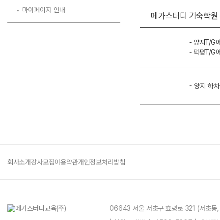
마이페이지 안내
메가스터디 기숙학원
- 양지T/G
- 덕평T/G
- 양지 하차
회사소개
강사모집
이용약관
개인정보처리방침
06643 서울 서초구 효령로 321 (서초동