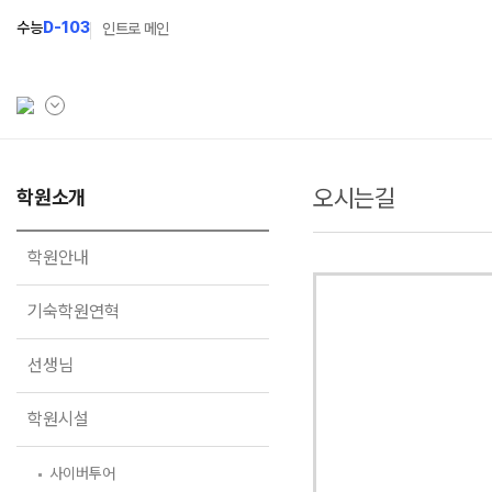
수능
D-103
인트로 메인
오시는길
학원소개
학원소개
입학안내
학원안내
2027 윈터스쿨
N
학원안내
기숙학원연혁
2027 윈터플러스
N
기숙학원연혁
선생님
2027 상위권 독학반
선생님
학원시설
2027 반수반
사이버투어
2027 N수 정규반
학원시설
교육 생활 환경
장학제도
오시는길
사이버투어