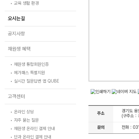
입학준비물
교육 생활 환경
공지사항
안내자료신청
재원생 혜택
오시는길
방문상담 예약
재원생 통합회원인증
공지사항
메가패스 특별지원
환불규정
실시간 질문답변 앱 QUBE
재원생 혜택
고객센터
온라인 상담
재원생 통합회원인증
자주 묻는 질문
메가패스 특별지원
재원생 온라인 결제 안내
실시간 질문답변 앱 QUBE
단과 온라인 결제 안내
마이페이지 안내
고객센터
경기도 용
온라인 상담
주소
(구주소 :
자주 묻는 질문
문의
전화 : 03
재원생 온라인 결제 안내
단과 온라인 결제 안내