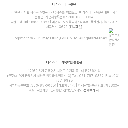
메가스터디교육㈜
06643 서울 서초구 효령로 321 (서초동, 덕원빌딩) 메가스터디교육㈜ 대표이사 :
손성은 | 사업자등록번호 : 780-87-00034
| 학원 고객센터 : 1588-7887 | 개인정보보호책임자 : 김영무 | 통신판매번호 : 2015-
서울서초-0678
[정보확인]
Copyright © 2015 megastudyEdu.Co.Ltd. All rights reserved.
메가스터디 기숙학원 종합관
17163 경기도 용인시 처인구 양지읍 중부대로 2582-6
(구주소: 경기도 용인시 처인구 양지읍 평창리4-3) Tel : 031-797-9332, Fax : 031-
797-9885
사업자등록번호 : 353-85-00051 | 대표자 : 백성 | 학원운영등록증번호 : 제3860-
8호 | 교습과정 : 입시종합, 진학상담 ·지도
[전체보기
]
blog
youtube
insta