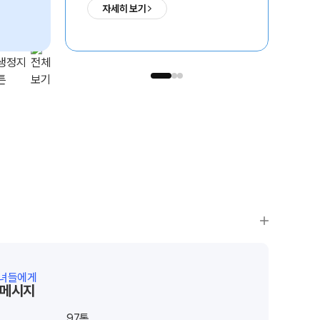
자세히 보기
의치한약수
서울대
SKY
1,731
235
1,192
명
명
명
자녀들에게
 메시지
97
통