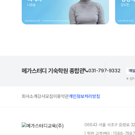
메가스터디 기숙학원 종합관
031-797-9332
매
※ 상
회사소개
강사모집
이용약관
개인정보처리방침
06643 서울 서초구 효령로 3
| 학원 고객센터 : 1588-78