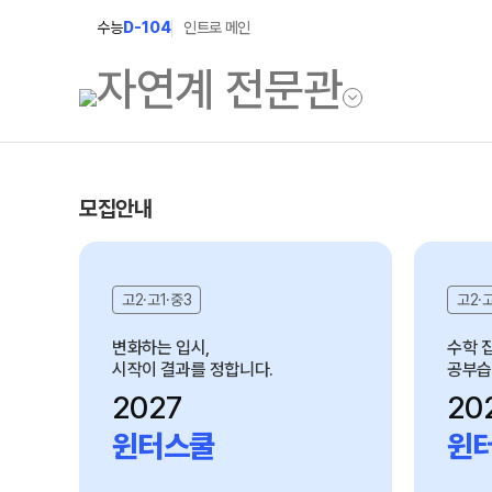
수능
D-104
인트로 메인
학원소개
입학안내
모집안내
학원안내
2027 윈터스쿨
 모집 중
2027 윈터플러
고2·고1·중3
고2·
기숙학원연혁
2027 상위권 
선생님
변화하는 입시,
수학 
시작이 결과를 정합니다.
공부습
2027 반수반
학원시설
2027
20
2027 N수 정규
사이버투어
윈터스쿨
윈
교육 생활 환경
장학제도