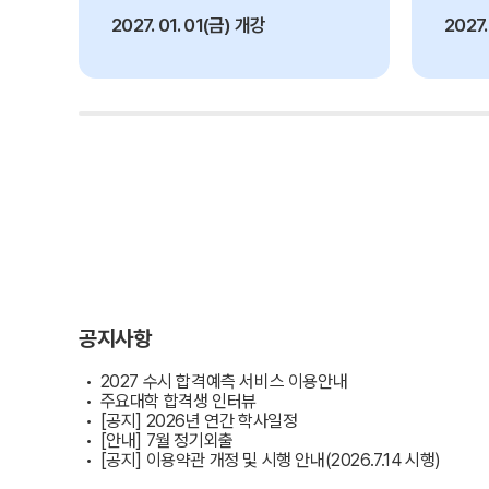
오시는길
입학준비물
2027. 01. 01(금) 개강
2027
공지사항
안내자료신청
재원생 혜택
방문상담 예약
재원생 통합회원인증
환불규정
메가패스 특별지원
실시간 질문답변 앱 QUBE
러셀 X 메가스터디학원
2026학년도 대입 합격 결과
고객센터
데이터 산출 기준
온라인 상담
자주 묻는 질문
공지사항
재원생 온라인 결제 안내
단과 온라인 결제 안내
2027 수시 합격예측 서비스 이용안내
주요대학 합격생 인터뷰
마이페이지 안내
[공지] 2026년 연간 학사일정
[안내] 7월 정기외출
[공지] 이용약관 개정 및 시행 안내(2026.7.14 시행)