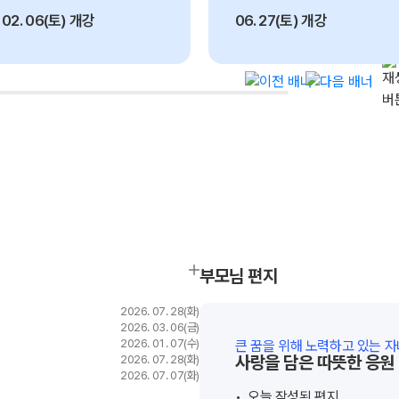
수학 아이젠
. 02. 06(토) 개강
06. 27(토) 개강
2026 수능 적중 문항
메가 스마트 리포트
입시리포트
서울대 의예과
메이저 의대
전국 의예과
12
82
771
명
명
명
부모님 편지
2026. 07. 28(화)
2026. 03. 06(금)
2026. 01. 07(수)
큰 꿈을 위해 노력하고 있는 
사랑을 담은 따뜻한 응원
2026. 07. 28(화)
2026. 07. 07(화)
오늘 작성된 편지