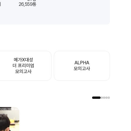
지
26,559
통
메가X대성
ALPHA
더 프리미엄
모의고사
모의고사