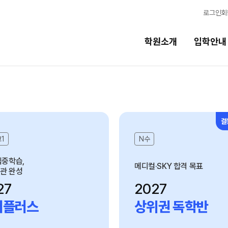
로그인
회
학원소개
입학안내
교육시스템
교육시스템
N
결
스
학습 콘텐츠 한눈에 보기
고1
N수
N
독학반
OMEGA 모의고사
집중학습,
메디컬·SKY 합격 목표
관 완성
전국 대단위 실전 모의고사
27
2027
반
메가X대성 더 프리미엄 모의고사
터플러스
상위권 독학반
ALPHA 모의고사