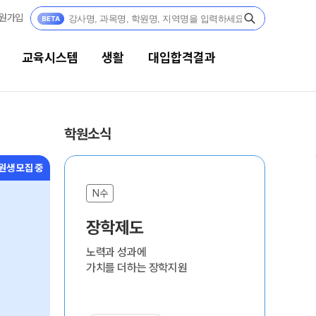
원가입
교육시스템
생활
대입합격결과
생활
대입합격결과
학원소식
캠퍼스생활
팀플장학
원생 모집 중
연간학사일정
팀플장학생 공개
N수
N
팀플장학 안내
부모님편지
장학제도
합
대입합격의 주인공
맛있는급식
노력과 성과에
대입
재수 성공 스토리
가치를 더하는 장학지원
주간식단표
안전한학원