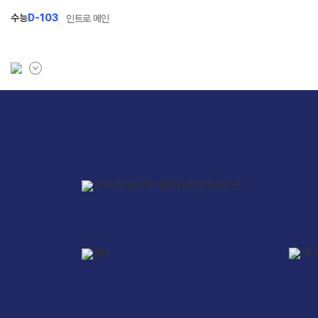
수능
D-103
인트로 메인
학원소개
입학안내
학원안내
2027 윈터스쿨
N
기숙학원연혁
2027 윈터플러스
N
선생님
2027 상위권 독학반
학원시설
2027 반수반
사이버투어
2027 N수 정규반
교육 생활 환경
장학제도
오시는길