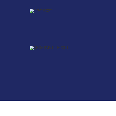
입학준비물
공지사항
안내자료신청
재원생 혜택
방문상담 예약
재원생 통합회원인증
메가패스 특별지원
환불규정
실시간 질문답변 앱 QUBE
고객센터
온라인 상담
자주 묻는 질문
재원생 온라인 결제 안내
단과 온라인 결제 안내
마이페이지 안내