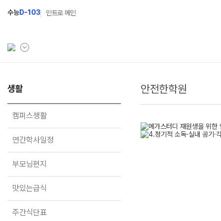
수능
D-103
인트로 메인
안전한학원
학원소개
생활
입학안내
학원안내
2027 윈터스쿨
N
캠퍼스생활
기숙학원연혁
2027 윈터플러스
N
연간학사일정
선생님
2027 상위권 독학반
부모님편지
학원시설
2027 반수반
사이버투어
2027 N수 정규반
맛있는급식
교육 생활 환경
장학제도
오시는길
주간식단표