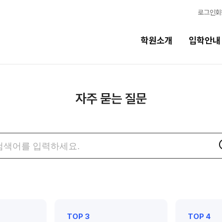
로그인
회
학원소개
입학안내
교육시스템
자주 묻는 질문
교육시스템
N
독학반
학습 콘텐츠 한눈에 보기
자주
검색어
OMEGA 모의고사
묻는
질문
반
전국 대단위 실전 모의고사
검색
메가X대성 더 프리미엄 모의고사
ALPHA 모의고사
TOP 3
TOP 4