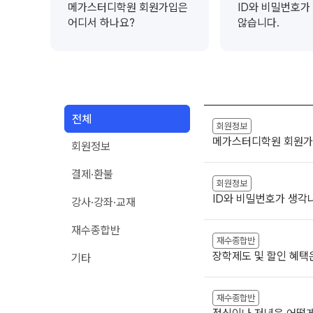
오시는길
메가스터디학원 회원가입은
ID와 비밀번호가
안내자료신청
어디서 하나요?
않습니다.
공지사항
방문상담 예약
재원생 혜택
환불규정
재원생 통합회원인증
메가패스 특별지원
전체
실시간 질문답변 앱 QUBE
회원정보
메가스터디학원 회원가
회원정보
고객센터
결제·환불
온라인 상담
회원정보
ID와 비밀번호가 생각
자주 묻는 질문
강사·강좌·교재
재원생 온라인 결제 안내
재수종합반
단과 온라인 결제 안내
재수종합반
장학제도 및 할인 혜택
기타
마이페이지 안내
재수종합반