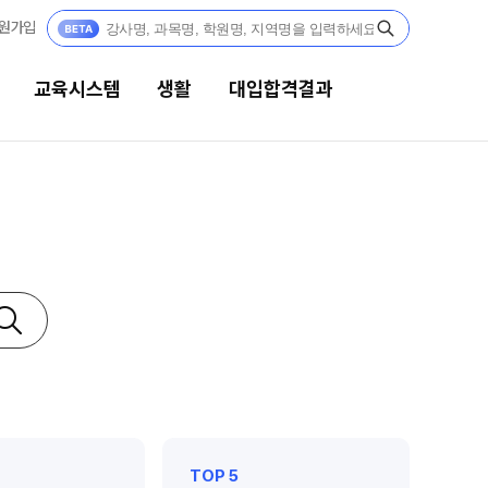
원가입
교육시스템
생활
대입합격결과
생활
대입합격결과
캠퍼스생활
팀플장학
연간학사일정
팀플장학생 공개
팀플장학 안내
부모님편지
대입합격의 주인공
맛있는급식
재수 성공 스토리
주간식단표
안전한학원
TOP 5