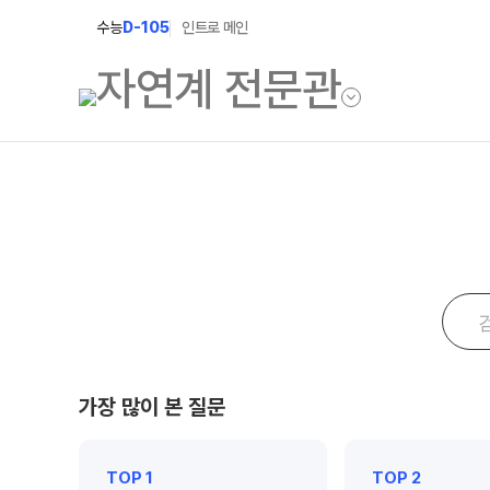
수능
D-105
인트로 메인
학원소개
입학안내
학원안내
2027 윈터스쿨
2027 상위권 
기숙학원연혁
2027 반수반
선생님
2027 N수 정규
학원시설
가장 많이 본 질문
장학제도
사이버투어
교육 생활 환경
입학준비물
TOP 1
TOP 2