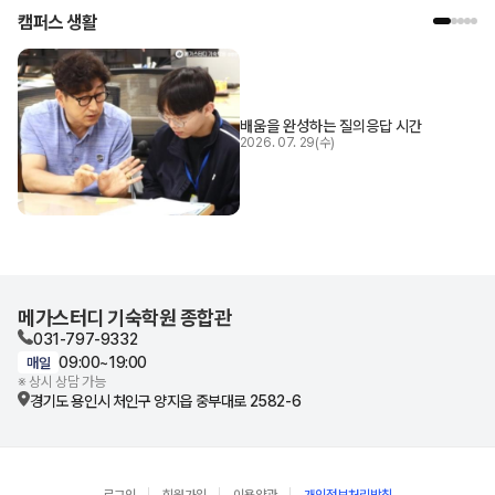
캠퍼스 생활
배움을 완성하는 질의응답 시간
2026. 07. 29(수)
메가스터디 기숙학원 종합관
031-797-9332
09:00~19:00
매일
※ 상시 상담 가능
경기도 용인시 처인구
양지읍 중부대로 2582-6
로그인
회원가입
이용약관
개인정보처리방침