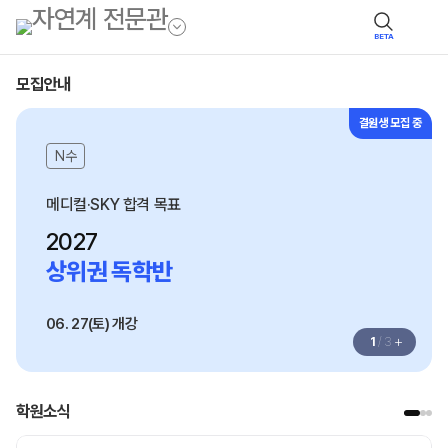
BETA
모집안내
결원생 모집 중
N수
메디컬·SKY 합격 목표
2027
상위권 독학반
06. 27(토) 개강
+
1
/
3
학원소식