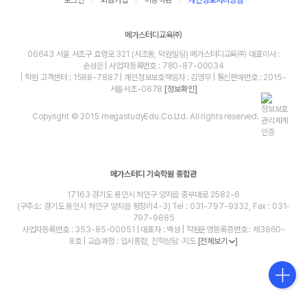
메가스터디교육㈜
06643 서울 서초구 효령로 321 (서초동, 덕원빌딩) 메가스터디교육㈜ 대표이사 :
손성은 | 사업자등록번호 : 780-87-00034
| 학원 고객센터 : 1588-7887 | 개인정보보호책임자 : 김영무 | 통신판매번호 : 2015-
서울서초-0678
[정보확인]
Copyright © 2015 megastudyEdu.Co.Ltd. All rights reserved.
메가스터디 기숙학원 종합관
17163 경기도 용인시 처인구 양지읍 중부대로 2582-6
(구주소: 경기도 용인시 처인구 양지읍 평창리4-3) Tel : 031-797-9332, Fax : 031-
797-9885
사업자등록번호 : 353-85-00051 | 대표자 : 백성 | 학원운영등록증번호 : 제3860-
8호 | 교습과정 : 입시종합, 진학상담 ·지도
[전체보기
]
blog
youtube
insta