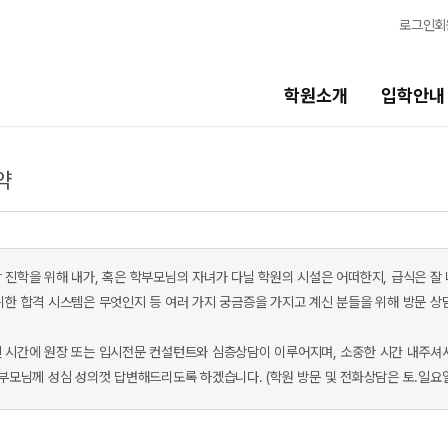
로그인
회
학원소개
입학안내
약
교육시스템
생활
교육시스템
캠퍼스생활
학습 콘텐츠 한눈에 보기
연간학사일정
 진학을 위해 내가, 혹은 학부모님의 자녀가 다닐 학원의 시설은 어떠한지, 급식은 잘
OMEGA 모의고사
부모님편지
위한 합격 시스템은 무엇인지 등 여러 가지 궁금증을 가지고 계신 분들을 위해 방문 상
전국 대단위 실전 모의고사
맛있는급식
 시간에 원장 또는 입시전문 컨설턴트와 심층상담이 이루어지며, 소중한 시간 내주셔
메가X대성 더 프리미엄 모의고사
주간식단표
학부모님께 성심 성의껏 답변해드리도록 하겠습니다. (학원 방문 및 전화상담은 토.일요
ALPHA 모의고사
안전한학원