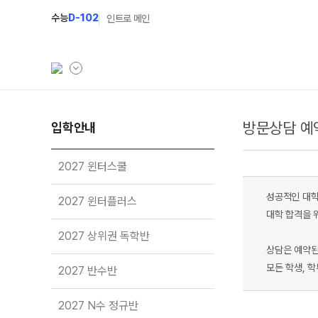
수능
D-102
인트로 메인
방문상담 예
학원소개
입학안내
입학안내
학원안내
2027 윈터스쿨
N
2027 윈터스쿨
기숙학원연혁
2027 윈터플러스
N
성공적인 대학
2027 윈터플러스
선생님
2027 상위권 독학반
대학 합격을 
2027 상위권 독학반
학원시설
2027 반수반
상담은 예약된
사이버투어
2027 N수 정규반
모든 학생, 
2027 반수반
교육 생활 환경
장학제도
오시는길
2027 N수 정규반