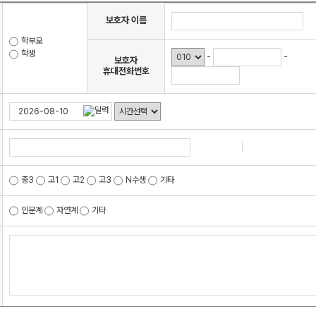
수학 아이젠
보호자 이름
2026 수능 적중 문항
학부모
학생
메가 스마트 리포트
-
-
보호자
휴대전화번호
입시리포트
검색
중3
고1
고2
고3
N수생
기타
인문계
자연계
기타