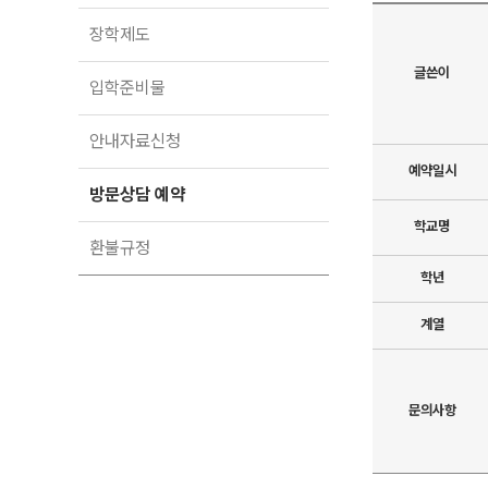
입학준비물
공지사항
장학제도
안내자료신청
재원생 혜택
글쓴이
방문상담 예약
입학준비물
재원생 통합회원인증
메가패스 특별지원
환불규정
안내자료신청
실시간 질문답변 앱 QUBE
예약일시
고객센터
방문상담 예약
온라인 상담
학교명
자주 묻는 질문
환불규정
재원생 온라인 결제 안내
학년
단과 온라인 결제 안내
마이페이지 안내
계열
문의사항