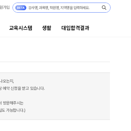
원가입
교육시스템
생활
대입합격결과
대입합격결과
팀플장학
팀플장학생 공개
 나오는지,
팀플장학 안내
담 예약 신청을 받고 있습니다.
대입합격의 주인공
서 방문해주시는
재수 성공 스토리
일도 가능합니다.)