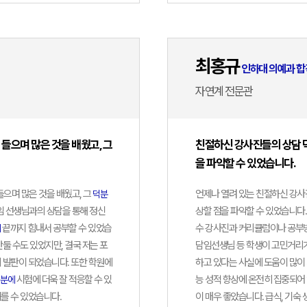
이은채
우석대
최상위권
전문관
약학과
조우혁
최홍규
성균관
인하대 의예과 합
서초
약학과
자연계 전문관
신지아
숙명여
노량진
으며 많은 것을 배웠고, 그
친절하신 강사진들의 상담 
약학부
을 파악할 수 있었습니다.
염가연
으며 많은 것을 배웠고, 그
언제나 열려 있는 친절하신 강
덕분
숙명여
안성
기숙
담임 선생님과의 상담을 통해 정신
상할 점을 파악할 수 있었습니다.
약학부
끝까지 힘내서 공부할 수 있었습
수 강사진과 커리큘럼이나 공부방
에
안지원
둘 수도 있었지만, 결국 저는 포
담임선생님 등 학생이 고민거리가
이화여
의 발판이 되었습니다. 또한 학원에
하고 있다는 사실에 도움이 많이
부천
시험에 더욱 잘 적응할 수 있
능 성적 향상에 온전히 집중되어 
약학부
분에
를 수 있었습니다.
이 매우 좋았습니다. 급식, 기숙 