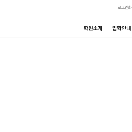
로그인
회
박주완
건국대
최상위권
전문관
컴퓨터
학원소개
입학안내
유진호
성균관
서초
교육시스템
생활
의예과
교육시스템
캠퍼스생활
류성준
성균관
학습 콘텐츠 한눈에 보기
연간학사일정
자연계
전문관
의예과
OMEGA 모의고사
부모님편지
김규리
전국 대단위 실전 모의고사
맛있는급식
울산대
최상위권
전문관
메가X대성 더 프리미엄 모의고사
주간식단표
의예과
ALPHA 모의고사
안전한학원