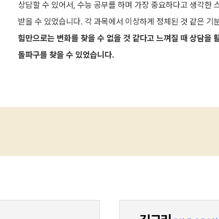
김산
상담할 수 있어서, 수능 공부를 하며 가장 중요하다고 생각한 
제주대
일산
받을 수 있었습니다. 각 과목에서 이상하게 정체된 것 같은 기
의예과
힘만으로는 변화를 찾을 수 없을 것 같다고 느껴질 때 상담을
윤서찬
돌파구를 찾을 수 있었습니다.
조선대
안성
기숙
의예과
강하늘
충북대
부천
의예과
유정인
국립강
자연계
전문관
치의예
이서연
단국대
송파
치의예