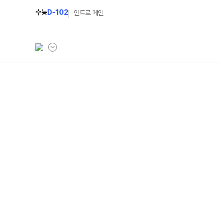
수능
D-102
인트로 메인
학원소개
입학안내
학원안내
2027 윈터스쿨
N
기숙학원연혁
2027 윈터플러스
N
선생님
2027 상위권 독학반
학원시설
2027 반수반
사이버투어
2027 N수 정규반
교육 생활 환경
장학제도
오시는길