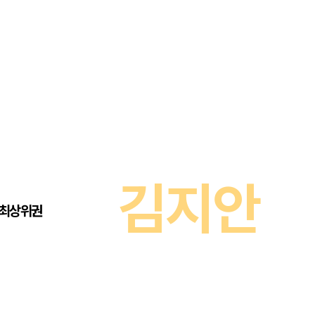
우이오
이화여
수학 아이젠
강북
의예과
2026 수능 적중 문항
신우진
메가 스마트 리포트
인하대
자연계
전문관
입시리포트
의예과
최홍규
인하대
자연계
전문관
의예과
김지안
가톨릭
최상위권
전문관
의학과
정재훈
가톨릭
일산
의학과