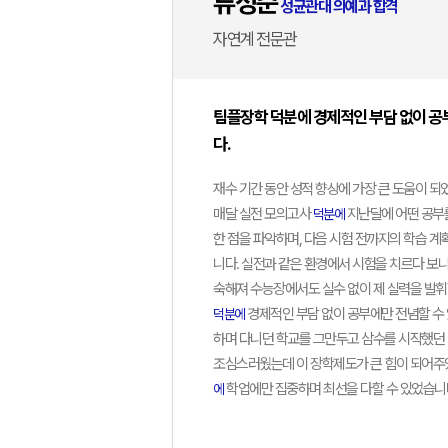
류성준
성균관대 의예과 합격
자연계 전문관
팀플장학 덕분에 경제적인 부담 없이 공
다.
재수 기간 동안 성적 향상에 가장 큰 도움이 
매달 실전 모의고사
지난달에 어떤 공부를
덕분에
한 점을 파악하며, 다음 시험 전까지의 학습 
니다. 실전과 같은 환경에서 시험을 치르다 보
숙해져 수능장에서도 실수 없이 제 실력을 발휘
경제적인 부담 없이 공부에만 전념할 수
덕분에
하며 다니던 학교를 그만두고 삼수를 시작했던
조심스러웠는데 이 장학제도가 큰 힘이 되어주
학업에만 집중하며 최선을 다할 수 있었습니
에