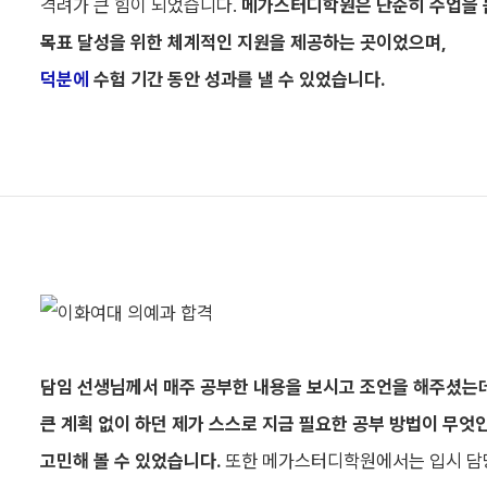
조윤지
연세대
격려가 큰 힘이 되었습니다.
메가스터디학원은 단순히 수업을 
송파
의예과
목표 달성을 위한 체계적인 지원을 제공하는 곳이었으며,
강민준
덕분에
수험 기간 동안 성과를 낼 수 있었습니다.
연세대
최상위권
전문관
의예과
고명현
원광대
신촌
의예과
서보성
을지대
신촌
의예과
최태영
담임 선생님께서 매주 공부한 내용을 보시고 조언을 해주셨는데
전남대
큰 계획 없이 하던 제가 스스로 지금 필요한 공부 방법이 무
최상위권
전문관
의학과
고민해 볼 수 있었습니다.
또한 메가스터디학원에서는 입시 담