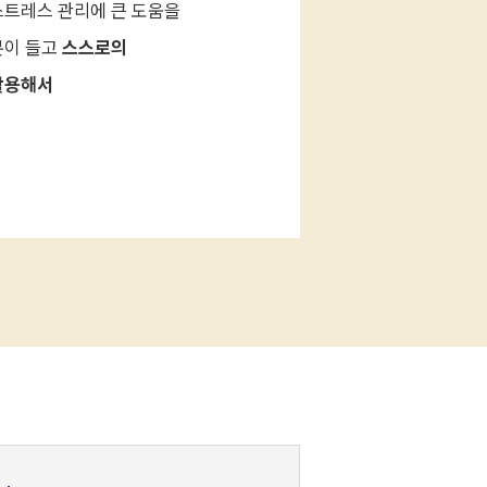
스트레스 관리에 큰 도움을
분이 들고
스스로의
 활용해서
릉원주대(강릉)
과
(천안)
과