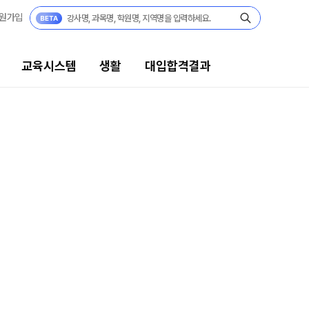
원가입
(서울)
공학부
교육시스템
생활
대입합격결과
대
대입합격결과
팀플장학
대
팀플장학생 공개
팀플장학 안내
대입합격의 주인공
재수 성공 스토리