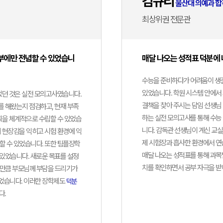
김규리
울산대 의예과 합
정대한
최상위권 전문관
조선대
최상위권
전문관
치의예
부에만 전념할 수 있었습니
매달 나오는 성적표 덕분에
김성민
건양대
수능을 준비하다가 어려움이 생길
부천
의학과
있었습니다. 학원 시스템 안에서 
되었던 것은 실전 모의고사였습니다.
결책을 찾아 주시는 담임 선생님
 해왔는지 점검하고, 현재 부족
최민정
하는 실전 모의고사를 통해 수능
계획을 체계적으로 수립할 수 있었습
대구한
니다. 감독관 선생님이 계신 교실,
니 현장감을 익히고 시험 환경에 익
부천
한의예
제 시험장과 흡사한 환경에서 연
할 수 있었습니다. 또한 팀플장학
매달 나오는 성적표를 통해 과목
 있었습니다. 새로운 목표를 설정
이희찬
치를 확인하면서 공부 자극을 받
 만큼 부모님께 부담을 드리기가
상지대
분당
었습니다. 이러한 장학제도
덕분
한의예
다.