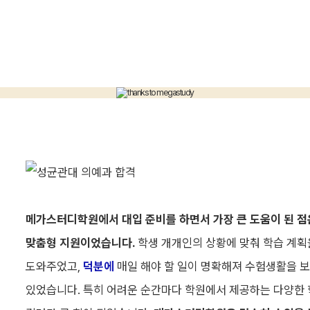
김가형
고신대
노량진
의예과
정영민
동국대
부천
의예과
노희지
부산대
신촌
의예과
메가스터디학원에서 대입 준비를 하면서 가장 큰 도움이 된 점
최서정
부산대
맞춤형 지원이었습니다.
학생 개개인의 상황에 맞춰 학습 계획
최상위권
전문관
의예과
도와주었고,
덕분에
매일 해야 할 일이 명확해져 수험생활을 보
있었습니다. 특히 어려운 순간마다 학원에서 제공하는 다양한