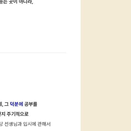
(미래)
듣는 곳이 아니라,
(미래)
, 그
덕분에
공부를
(광주)
엇인지 주기적으로
당 선생님과 입시에 관해서