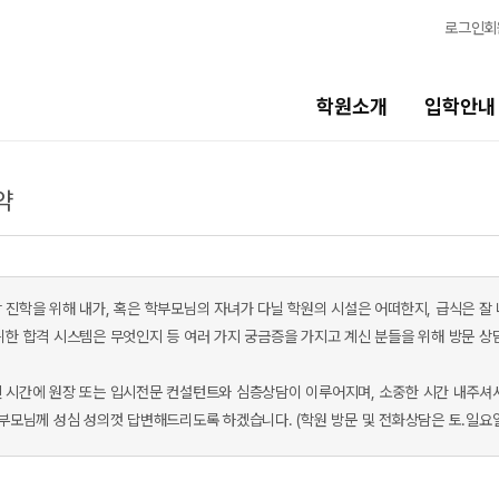
로그인
회
학원소개
입학안내
약
교육시스템
생활
교육시스템
캠퍼스생활
학습 콘텐츠 한눈에 보기
연간학사일정
 진학을 위해 내가, 혹은 학부모님의 자녀가 다닐 학원의 시설은 어떠한지, 급식은 잘
OMEGA 모의고사
부모님편지
위한 합격 시스템은 무엇인지 등 여러 가지 궁금증을 가지고 계신 분들을 위해 방문 상
전국 대단위 실전 모의고사
맛있는급식
 시간에 원장 또는 입시전문 컨설턴트와 심층상담이 이루어지며, 소중한 시간 내주셔
메가X대성 더 프리미엄 모의고사
주간식단표
학부모님께 성심 성의껏 답변해드리도록 하겠습니다. (학원 방문 및 전화상담은 토.일요
ALPHA 모의고사
안전한학원