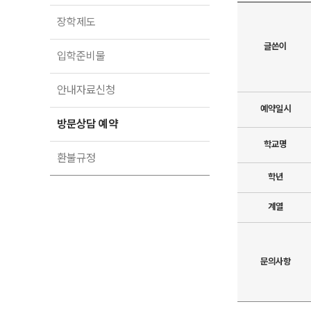
입학준비물
공지사항
장학제도
안내자료신청
재원생 혜택
글쓴이
방문상담 예약
입학준비물
재원생 통합회원인증
메가패스 특별지원
환불규정
안내자료신청
실시간 질문답변 앱 QUBE
예약일시
고객센터
방문상담 예약
온라인 상담
학교명
자주 묻는 질문
환불규정
재원생 온라인 결제 안내
학년
단과 온라인 결제 안내
마이페이지 안내
계열
문의사항