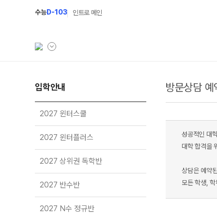
수능
D-103
인트로 메인
방문상담 예
학원소개
입학안내
입학안내
학원안내
2027 윈터스쿨
N
2027 윈터스쿨
기숙학원연혁
2027 윈터플러스
N
성공적인 대학
2027 윈터플러스
선생님
2027 상위권 독학반
대학 합격을 
2027 상위권 독학반
학원시설
2027 반수반
상담은 예약된
사이버투어
2027 N수 정규반
모든 학생, 
2027 반수반
교육 생활 환경
장학제도
오시는길
2027 N수 정규반