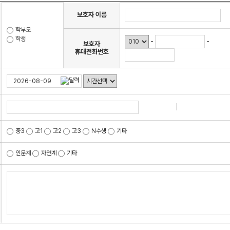
수학 아이젠
보호자 이름
2026 수능 적중 문항
학부모
학생
메가 스마트 리포트
-
-
보호자
휴대전화번호
입시리포트
검색
중3
고1
고2
고3
N수생
기타
인문계
자연계
기타