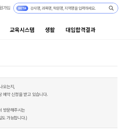
원가입
교육시스템
생활
대입합격결과
대입합격결과
팀플장학
팀플장학생 공개
 나오는지,
팀플장학 안내
담 예약 신청을 받고 있습니다.
대입합격의 주인공
서 방문해주시는
재수 성공 스토리
일도 가능합니다.)