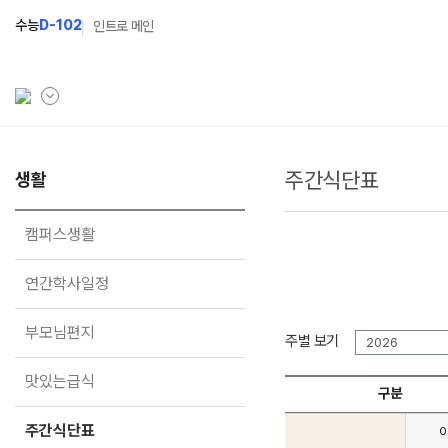
수능
D-102
인트로 메인
주간식단표
학원소개
생활
입학안내
학원안내
2027 윈터스쿨
N
캠퍼스생활
기숙학원연혁
2027 윈터플러스
N
연간학사일정
선생님
2027 상위권 독학반
부모님편지
학원시설
2027 반수반
주별 보기
2026
사이버투어
2027 N수 정규반
맛있는급식
교육 생활 환경
구분
장학제도
오시는길
주간식단표