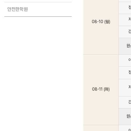
입학준비물
공지사항
안전한학원
안내자료신청
재원생 혜택
08-10 (월)
방문상담 예약
재원생 통합회원인증
메가패스 특별지원
환불규정
실시간 질문답변 앱 QUBE
원
고객센터
온라인 상담
자주 묻는 질문
재원생 온라인 결제 안내
단과 온라인 결제 안내
마이페이지 안내
08-11 (화)
원