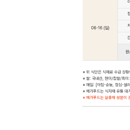
08-16 (일)
원
※ 위 식단은 식재료 수급 상황
※ 쌀: 국내산, 현미/찹쌀/흑미
※ 매일: [아침-숭늉, 점심-
※ 메가푸드는 식자재 유통 대
※ 메가푸드는 살충제 성분이 