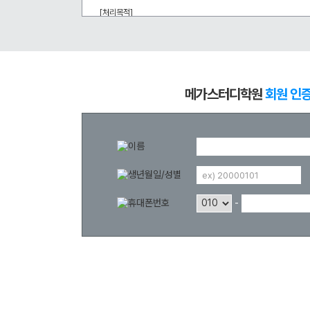
입학준비물
공지사항
[처리목적] 
메가스터디 온라인 회원 인증을 통한 강좌 할인 등 부가서비스 혜택 
안내자료신청
재원생 혜택
방문상담 예약
[개인정보의 보유 및 이용기간] 
재원생 통합회원인증
회원 탈퇴 시까지
메가패스 특별지원
환불규정
실시간 질문답변 앱 QUBE
메가스터디학원
회원 인
고객센터
온라인 상담
자주 묻는 질문
재원생 온라인 결제 안내
ex) 20000101
단과 온라인 결제 안내
마이페이지 안내
-