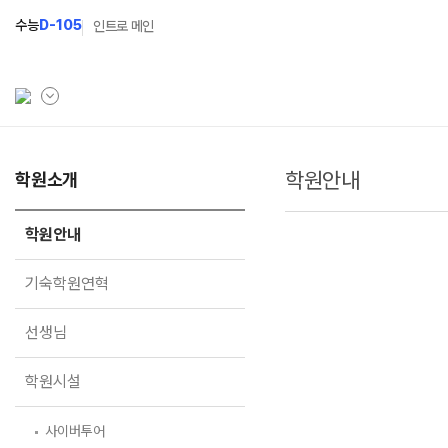
수능
D-105
인트로 메인
학원안내
학원소개
학원소개
입학안내
학원안내
2027 윈터스쿨
N
학원안내
기숙학원연혁
2027 상위권 독학반
기숙학원연혁
선생님
2027 반수반
선생님
학원시설
2027 N수 정규반
사이버투어
장학제도
학원시설
교육 생활 환경
입학준비물
오시는길
사이버투어