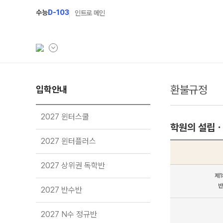
수능
D-103
인트로 메인
환불규정
학원소개
입학안내
입학안내
학원안내
2027 윈터스쿨
N
2027 윈터스쿨
학원의 설립ㆍ
기숙학원연혁
2027 윈터플러스
N
2027 윈터플러스
선생님
2027 상위권 독학반
2027 상위권 독학반
학원시설
2027 반수반
제1
사이버투어
2027 N수 정규반
반
2027 반수반
교육 생활 환경
장학제도
오시는길
2027 N수 정규반