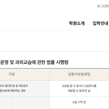
로그인
회
학원소개
입학안내
교육시스템
생활
교육시스템
캠퍼스생활
운영 및 과외교습에 관한 법률 시행령
학습 콘텐츠 한눈에 보기
연간학사일정
OMEGA 모의고사
부모님편지
구분
반환사유발생일
전국 대단위 실전 모의고사
맛있는급식
8조 제2항1호 및 제2호의
교습을 할 수 없거나 교습장소를
환사유에 해당하는 경우
메가X대성 더 프리미엄 모의고사
제공할 수 없게 된 날
주간식단표
ALPHA 모의고사
안전한학원
교습 시작 전