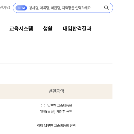
원가입
교육시스템
생활
대입합격결과
대입합격결과
팀플장학
팀플장학생 공개
팀플장학 안내
반환금액
대입합격의 주인공
재수 성공 스토리
이미 납부한 교습비등을
일할(日割) 계산한 금액
이미 납부한 교습비등의 전액