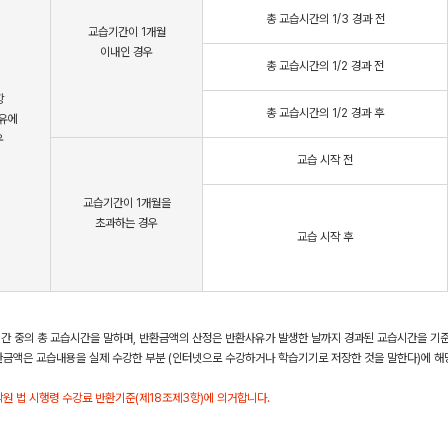
수학 아이젠
총 교습시간의 1/3 경과 전
교습기간이 1개월
2026 수능 적중 문항
이내인 경우
총 교습시간의 1/2 경과 전
메가 스마트 리포트
항
총 교습시간의 1/2 경과 후
입시리포트
유에
우
교습 시작 전
교습기간이 1개월을
초과하는 경우
교습 시작 후
기간 중의 총 교습시간을 말하며, 반환금액의 산정은 반환사유가 발생한 날까지 경과된 교습시간을 기준
반환금액은 교습내용을 실제 수강한 부분 (인터넷으로 수강하거나 학습기기로 저장한 것을 말한다)에 해
학원 법 시행령 수강료 반환기준(제18조제3항)에 의거합니다.