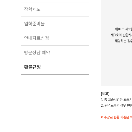
입학준비물
공지사항
장학제도
안내자료신청
재원생 혜택
방문상담 예약
입학준비물
재원생 통합회원인증
제18조 제2
메가패스 특별지원
환불규정
제3호의 반환사
안내자료신청
실시간 질문답변 앱 QUBE
해당하는 경
고객센터
방문상담 예약
온라인 상담
자주 묻는 질문
환불규정
재원생 온라인 결제 안내
단과 온라인 결제 안내
마이페이지 안내
[비고]
1. 총 교습시간은 교습
2. 원격교습의 경우 
※ 수강료 반환 기준은 