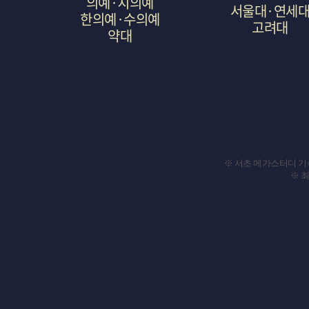
의예·치의예
서울대·연세
한의예·수의예
고려대
약대
129
46
명
명
※ 서초 메가스터디 기
※ 