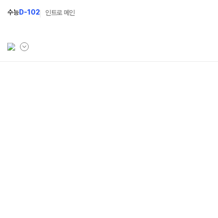
수능
D-102
인트로 메인
학원소개
입학안내
학원안내
2027 윈터스쿨
N
기숙학원연혁
2027 윈터플러스
N
선생님
2027 상위권 독학반
학원시설
2027 반수반
사이버투어
2027 N수 정규반
교육 생활 환경
장학제도
오시는길