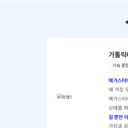
가톨릭
기숙 종
메가스터디
때 가장 
메가스터디
상태를 파
질 뿐만 
가짐과 공