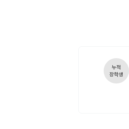
오시는길
입학준비물
공지사항
안내자료신청
재원생 혜택
방문상담 예약
재원생 통합회원인증
환불규정
메가패스 특별지원
실시간 질문답변 앱 QUBE
고객센터
누적
온라인 상담
장학생
자주 묻는 질문
재원생 온라인 결제 안내
단과 온라인 결제 안내
마이페이지 안내