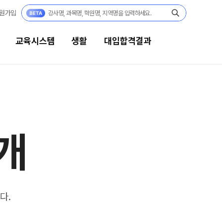
원가입
교육시스템
생활
대입합격결과
생활
대입합격결과
캠퍼스생활
팀플장학
개
연간학사일정
팀플장학생 공개
팀플장학 안내
부모님편지
대입합격의 주인공
맛있는급식
재수 성공 스토리
주간식단표
다.
안전한학원