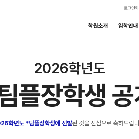
로그인
회
학원소개
입학안내
교육시스템
2026학년도
교육시스템
N
팀플장학생 공
스
학습 콘텐츠 한눈에 보기
N
독학반
OMEGA 모의고사
전국 대단위 실전 모의고사
반
메가X대성 더 프리미엄 모의고사
026학년도 *팀플장학생에 선발
된 것을 진심으로 축하드립니
ALPHA 모의고사