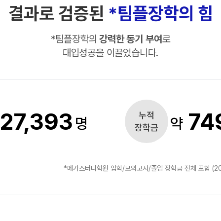
수학 아이젠
결과로 검증된
*팀플장학의 힘
2026 수능 적중 문항
*
팀플장학의
강력한 동기 부여
로
메가 스마트 리포트
대입성공을 이끌었습니다.
입시리포트
27,393
74
누적
명
약
장학금
*메가스터디학원 입학/모의고사/졸업 장학금 전체 포함 (20