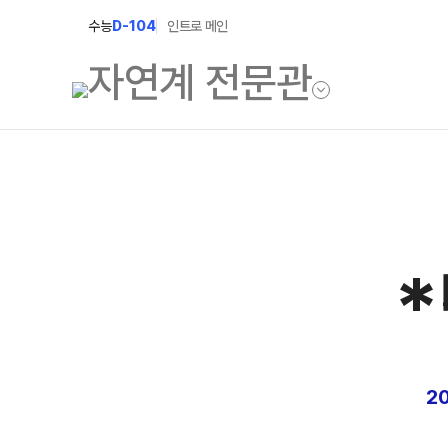
수능
D-104
인트로 메인
학원소개
입학안내
학원안내
2027 윈터스쿨
*
2027 윈터플러
기숙학원연혁
2027 상위권 
선생님
2027 반수반
학원시설
2027 N수 정규
사이버투어
2
교육 생활 환경
장학제도