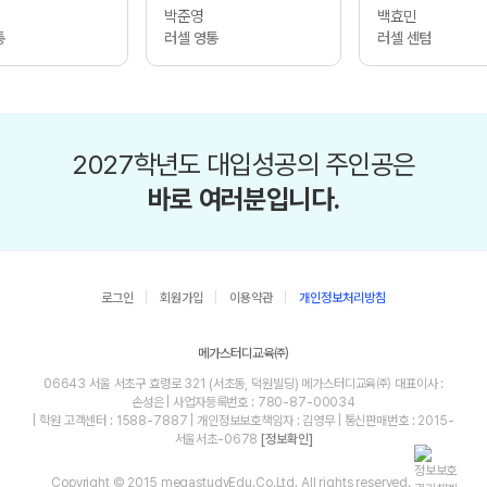
박준영
백효민
통
러셀 영통
러셀 센텀
2027학년도 대입성공의 주인공은
바로 여러분입니다.
로그인
회원가입
이용약관
개인정보처리방침
메가스터디교육㈜
06643 서울 서초구 효령로 321 (서초동, 덕원빌딩) 메가스터디교육㈜ 대표이사 :
손성은 | 사업자등록번호 : 780-87-00034
| 학원 고객센터 : 1588-7887 | 개인정보보호책임자 : 김영무 | 통신판매번호 : 2015-
서울서초-0678
[정보확인]
Copyright © 2015 megastudyEdu.Co.Ltd. All rights reserved.