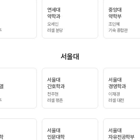
연세대
중앙대
약학과
약학부
오세인
조민혜
주
러셀 분당
기숙 종합관
서울대
서울대
서울대
열
간호학과
경영학과
천주현
이재경
주
러셀 평촌
러셀 대전
서울대
서울대
학
인문대학
자유전공학부