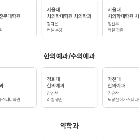
서울대
서울대
전문대학원
치의학대학원 치의학과
치의학대학원 
강다윤
정선우
주
러셀 분당
러셀 평촌
한의예과/수의예과
경희대
가천대
과
한의예과
한의예과
장인찬
김유찬
가스터디학원
러셀 평촌
노량진 메가스터디
약학과