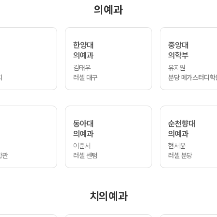
의예과
한양대
중앙대
의예과
의학부
김태우
유지원
치
러셀 대구
분당 메가스터디학
동아대
순천향대
의예과
의예과
이준서
현서윤
합관
러셀 센텀
러셀 분당
치의예과