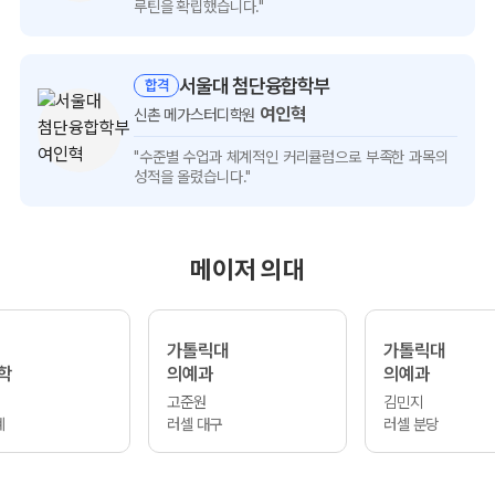
인터뷰
루틴을 확립했습니다."
보기
서울대 첨단융합학부
합격
여인혁
신촌 메가스터디학원
여인혁
"수준별 수업과 체계적인 커리큘럼으로
부족한 과목의
인터뷰
성적을 올렸습니다."
보기
메이저 의대
가톨릭대
가톨릭대
학
의예과
의예과
고준원
김민지
계
러셀 대구
러셀 분당