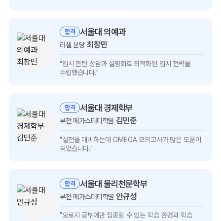
보기
서울대 의예과
합격
최창민
러셀 분당
최창민
"입시 관련 상담과 설명회로
최적화된 입시 전략을
인터뷰
수립했습니다."
보기
서울대 경제학부
합격
김민준
부천 메가스터디학원
김민준
"실전을 대비하는데 OMEGA 모의고사가
많은 도움이
인터뷰
되었습니다."
보기
서울대 물리천문학부
합격
안규성
부천 메가스터디학원
안규성
"오로지 공부에만 집중할 수 있는
학습 환경과 학습