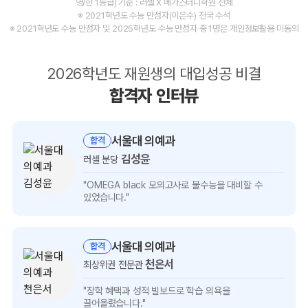
영/한 1등급) 기준 : 러셀 X 메가스터디학원 전체
※ 2021학년도 수능 만점자(이은수) 전국 수석
※ 2021학년도 수능 만점자 및 2025학년도 수능 만점자 중 1명은 개인정보활용 미동의
2026학년도 재원생의 대입성공 비결
합격자 인터뷰
서울대 의예과
합격
김성윤
러셀 분당
김성윤
"OMEGA black 모의고사로 불수능을
대비할 수
인터뷰
있었습니다."
보기
서울대 의예과
합격
천은서
최상위권 전문관
천은서
"장학 혜택과 성적 빌보드로
학습 의욕을
인터뷰
끌어올렸습니다."