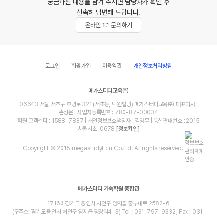
궁금하신 내용을 남겨 주시면 담당자가 확인 후
신속히 답변해 드립니다.
온라인 1:1 문의하기
로그인
회원가입
이용약관
개인정보처리방침
메가스터디교육㈜
06643 서울 서초구 효령로 321 (서초동, 덕원빌딩) 메가스터디교육㈜ 대표이사 :
손성은 | 사업자등록번호 : 780-87-00034
| 학원 고객센터 : 1588-7887 | 개인정보보호책임자 : 김영무 | 통신판매번호 : 2015-
서울서초-0678
[정보확인]
Copyright © 2015 megastudyEdu.Co.Ltd. All rights reserved.
메가스터디 기숙학원 종합관
17163 경기도 용인시 처인구 양지읍 중부대로 2582-6
(구주소: 경기도 용인시 처인구 양지읍 평창리4-3) Tel : 031-797-9332, Fax : 031-