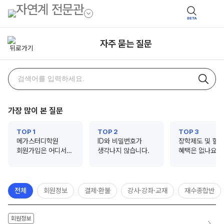
BETA
자주 묻는 질문
자주
검색어
묻는
질문
가장 많이 본 질문
검색
TOP 1
TOP 2
TOP 3
메가스터디학원
ID와 비밀번호가
장학제도 및 할
회원가입은 어디서
생각나지 않습니다.
혜택은 없나요?
하나요?
전체
회원정보
결제·환불
강사·강좌·교재
재수종합반
회원정보