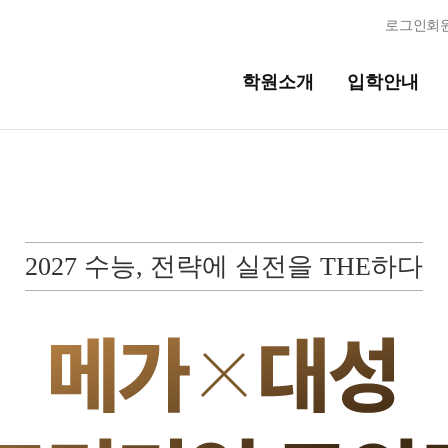
로그인
회
학원소개
입학안내
교육시스템
교육시스템
N
2027 수능, 전략에 실전을 THE하다
독학반
학습 콘텐츠 한눈에 보기
OMEGA 모의고사
반
전국 대단위 실전 모의고사
메가X대성 더 프리미엄 모의고사
ALPHA 모의고사