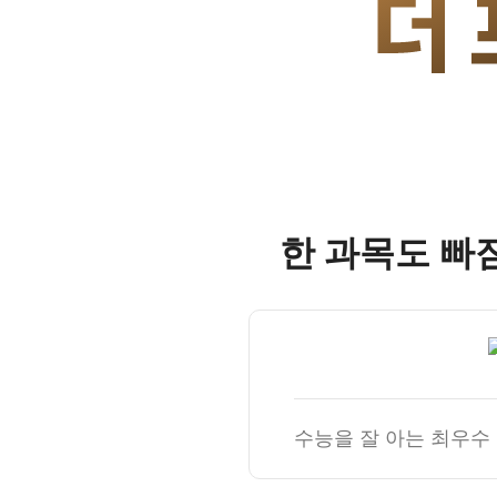
오시는길
안내자료신청
공지사항
방문상담 예약
재원생 혜택
환불규정
재원생 통합회원인증
메가패스 특별지원
실시간 질문답변 앱 QUBE
한 과목도 빠
고객센터
온라인 상담
자주 묻는 질문
재원생 온라인 결제 안내
단과 온라인 결제 안내
마이페이지 안내
수능을 잘 아는 최우수