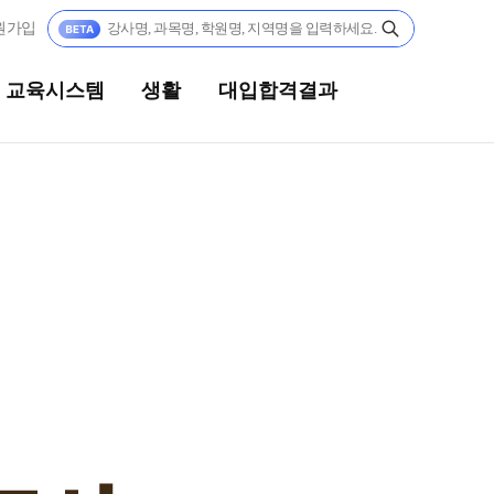
원가입
교육시스템
생활
대입합격결과
생활
대입합격결과
캠퍼스생활
팀플장학
연간학사일정
팀플장학생 공개
팀플장학 안내
부모님편지
대입합격의 주인공
맛있는급식
재수 성공 스토리
주간식단표
안전한학원