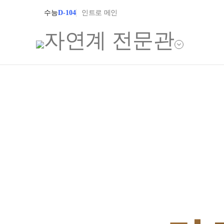
수능
D-104
인트로 메인
학원소개
입학안내
학원안내
2027 윈터스쿨
2027 상위권 
기숙학원연혁
2027 반수반
선생님
2027 N수 정규
학원시설
장학제도
사이버투어
교육 생활 환경
입학준비물