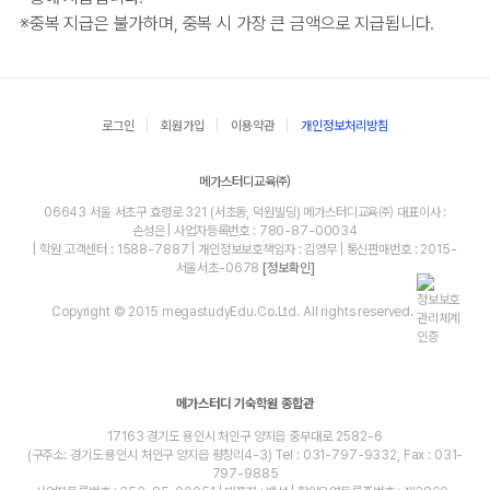
※
중복 지급은 불가하며, 중복 시 가장 큰 금액으로 지급됩니다.
로그인
회원가입
이용약관
개인정보처리방침
메가스터디교육㈜
06643 서울 서초구 효령로 321 (서초동, 덕원빌딩) 메가스터디교육㈜ 대표이사 :
손성은 | 사업자등록번호 : 780-87-00034
| 학원 고객센터 : 1588-7887 | 개인정보보호책임자 : 김영무 | 통신판매번호 : 2015-
서울서초-0678
[정보확인]
Copyright © 2015 megastudyEdu.Co.Ltd. All rights reserved.
메가스터디 기숙학원 종합관
17163 경기도 용인시 처인구 양지읍 중부대로 2582-6
(구주소: 경기도 용인시 처인구 양지읍 평창리4-3) Tel : 031-797-9332, Fax : 031-
797-9885