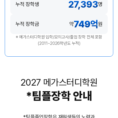
27,393
누적 장학생
명
749
억
누적 장학금
약
원
※ 메가스터디학원 입학/모의고사/졸업 장학 전체 포함
(2011~2026학년도 누적)
2027 메가스터디학원
*
팀플장학 안내
*
팀플졸업장학은 재원생들의 노력과