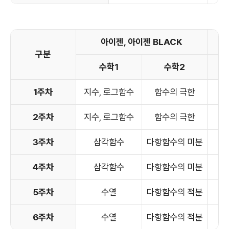
아이젠, 아이젠 BLACK
구분
수학1
수학2
확
1주차
지수, 로그함수
함수의 극한
순
2주차
지수, 로그함수
함수의 극한
순
3주차
삼각함수
다항함수의 미분
4주차
삼각함수
다항함수의 미분
5주차
수열
다항함수의 적분
6주차
수열
다항함수의 적분