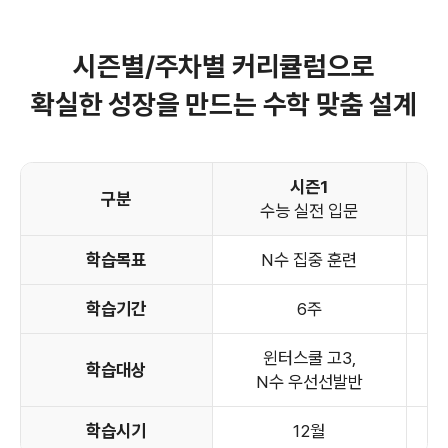
시즌별/주차별 커리큘럼으로
확실한 성장을 만드는 수학 맞춤 설계
시즌1
구분
수능 실전 입문
학습목표
N수 집중 훈련
학습기간
6주
윈터스쿨 고3,
학습대상
N수 우선선발반
학습시기
12월