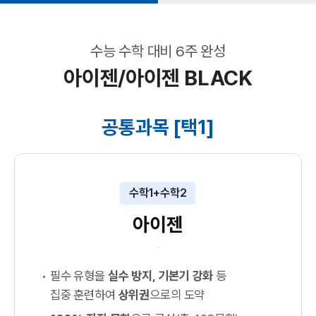
수능 수학 대비 6주 완성
아이젠/아이젠 BLACK
공통과목 [택1]
수학1+수학2
아이젠
필수 유형을
실수 방지, 기본기 강화
등
집중 훈련하여
상위권
으로의 도약