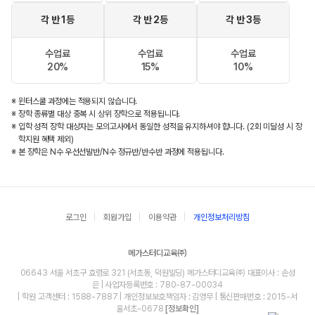
각 반 1등
각 반 2등
각 반 3등
수업료
수업료
수업료
20%
15%
10%
※ 윈터스쿨 과정에는 적용되지 않습니다.
※ 장학 종류별 대상 중복 시 상위 장학으로 적용됩니다.
※ 입학 성적 장학 대상자는 모의고사에서 동일한 성적을 유지하셔야 합니다. (2회 미달성 시 장
학지원 혜택 제외)
※ 본 장학은 N수 우선선발반/N수 정규반/반수반 과정에 적용됩니다.
로그인
회원가입
이용약관
개인정보처리방침
메가스터디교육㈜
06643 서울 서초구 효령로 321 (서초동, 덕원빌딩) 메가스터디교육㈜ 대표이사 : 손성
은 | 사업자등록번호 : 780-87-00034
| 학원 고객센터 : 1588-7887 | 개인정보보호책임자 : 김영무 | 통신판매번호 : 2015-서
울서초-0678
[정보확인]