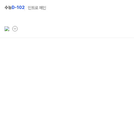
수능
D-102
인트로 메인
학원소개
입학안내
학원안내
2027 윈터스쿨
N
기숙학원연혁
2027 윈터플러스
N
선생님
2027 상위권 독학반
학원시설
2027 반수반
사이버투어
2027 N수 정규반
교육 생활 환경
장학제도
오시는길