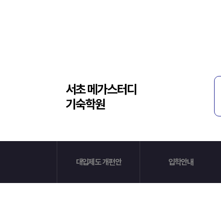
입학준비물
공지사항
안내자료신청
재원생 혜택
방문상담 예약
재원생 통합회원인증
메가패스 특별지원
환불규정
실시간 질문답변 앱 QUBE
고객센터
서초 메가스터디
기숙학원
온라인 상담
자주 묻는 질문
재원생 온라인 결제 안내
단과 온라인 결제 안내
마이페이지 안내
대입제도 개편안
입학안내