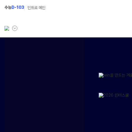
수능
D-103
인트로 메인
학원소개
입학안내
학원안내
2027 윈터스쿨
N
기숙학원연혁
2027 윈터플러스
N
선생님
2027 상위권 독학반
학원시설
2027 반수반
사이버투어
2027 N수 정규반
교육 생활 환경
장학제도
오시는길