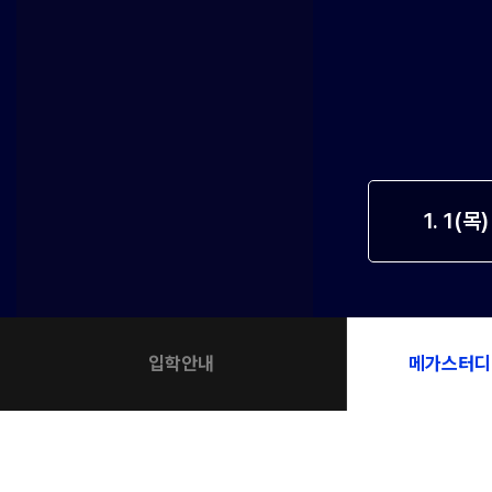
입학준비물
공지사항
안내자료신청
재원생 혜택
방문상담 예약
재원생 통합회원인증
메가패스 특별지원
환불규정
실시간 질문답변 앱 QUBE
고객센터
1. 1(목
온라인 상담
자주 묻는 질문
재원생 온라인 결제 안내
단과 온라인 결제 안내
마이페이지 안내
입학안내
메가스터디