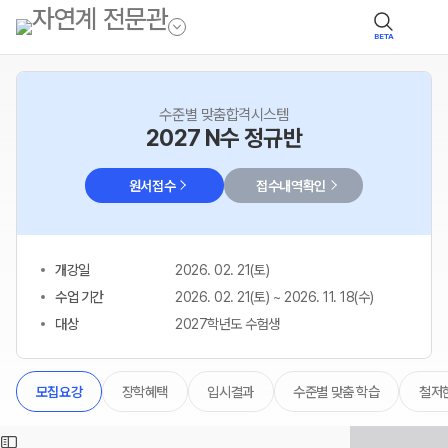
BETA
수준별 맞춤합격시스템
2027 N수 정규반
원서접수
접수내역확인
개강일
2026. 02. 21(토)
수업 기간
2026. 02. 21(토) ~ 2026. 11. 18(수)
대상
2027학년도 수험생
장학혜택
입시결과
수준별 맞춤 학습
철저한
모집요강