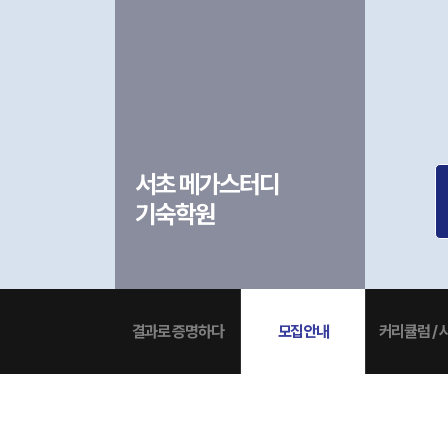
입학준비물
공지사항
안내자료신청
재원생 혜택
방문상담 예약
재원생 통합회원인증
메가패스 특별지원
환불규정
실시간 질문답변 앱 QUBE
고객센터
서초 메가스터디
온라인 상담
기숙학원
자주 묻는 질문
재원생 온라인 결제 안내
단과 온라인 결제 안내
마이페이지 안내
결과로 증명하다
모집안내
커리큘럼 / 