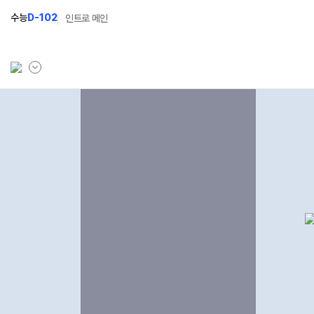
수능
D-102
인트로 메인
학원소개
입학안내
학원안내
2027 윈터스쿨
N
기숙학원연혁
2027 윈터플러스
N
선생님
2027 상위권 독학반
학원시설
2027 반수반
사이버투어
2027 N수 정규반
교육 생활 환경
장학제도
오시는길