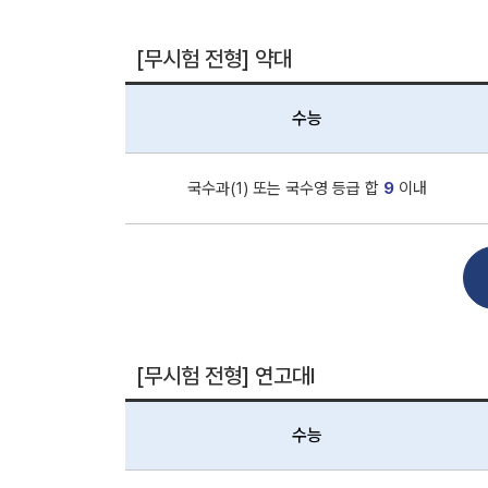
[무시험 전형] 약대
수능
국수과(1) 또는 국수영 등급 합
9
이내
[무시험 전형] 연고대Ⅰ
수능