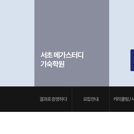
입학준비물
공지사항
안내자료신청
재원생 혜택
방문상담 예약
재원생 통합회원인증
메가패스 특별지원
환불규정
실시간 질문답변 앱 QUBE
고객센터
서초 메가스터디
온라인 상담
기숙학원
자주 묻는 질문
재원생 온라인 결제 안내
단과 온라인 결제 안내
마이페이지 안내
결과로 증명하다
모집안내
커리큘럼 / 