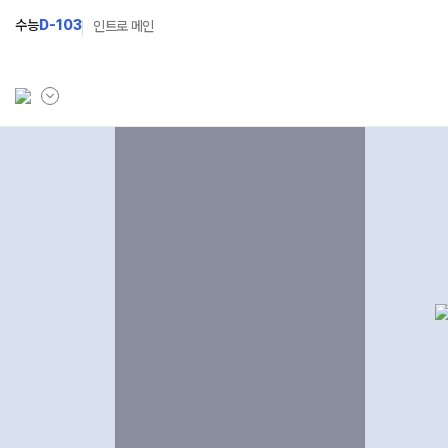
수능
D-103
인트로 메인
학원소개
입학안내
학원안내
2027 윈터스쿨
N
기숙학원연혁
2027 윈터플러스
N
선생님
2027 상위권 독학반
학원시설
2027 반수반
사이버투어
2027 N수 정규반
교육 생활 환경
장학제도
오시는길