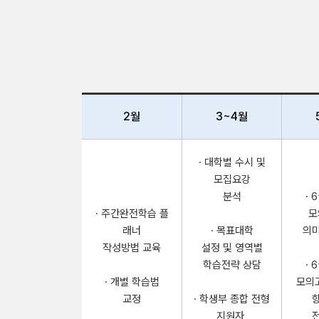
2월
3~4월
· 대학별 수시 및
모집요강
분석
· 
· 주간완전학습 플
모
래너
· 목표대학
의미
작성방법 교육
설정 및 영역별
학습전략 상담
· 
· 개별 학습법
모의
교정
· 학생부 종합 전형
지원자,