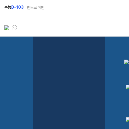
수능
D-103
인트로 메인
학원소개
입학안내
학원안내
2027 윈터스쿨
N
기숙학원연혁
2027 윈터플러스
N
선생님
2027 상위권 독학반
학원시설
2027 반수반
사이버투어
2027 N수 정규반
교육 생활 환경
장학제도
오시는길