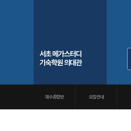
입학준비물
공지사항
안내자료신청
재원생 혜택
방문상담 예약
재원생 통합회원인증
메가패스 특별지원
환불규정
실시간 질문답변 앱 QUBE
고객센터
서초 메가스터디
온라인 상담
기숙학원 의대관
자주 묻는 질문
재원생 온라인 결제 안내
단과 온라인 결제 안내
마이페이지 안내
재수종합반
모집안내