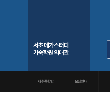
입학준비물
공지사항
안내자료신청
재원생 혜택
방문상담 예약
재원생 통합회원인증
메가패스 특별지원
환불규정
실시간 질문답변 앱 QUBE
고객센터
서초 메가스터디
온라인 상담
기숙학원 의대관
자주 묻는 질문
재원생 온라인 결제 안내
단과 온라인 결제 안내
마이페이지 안내
재수종합반
모집안내