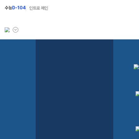
수능
D-104
인트로 메인
학원소개
입학안내
학원안내
2027 윈터스쿨
N
기숙학원연혁
2027 윈터플러스
N
선생님
2027 상위권 독학반
학원시설
2027 반수반
사이버투어
2027 N수 정규반
교육 생활 환경
장학제도
오시는길