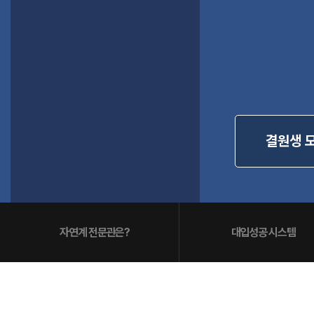
입학준비물
공지사항
안내자료신청
재원생 혜택
방문상담 예약
재원생 통합회원인증
메가패스 특별지원
환불규정
실시간 질문답변 앱 QUBE
고객센터
결원생 
온라인 상담
자주 묻는 질문
재원생 온라인 결제 안내
단과 온라인 결제 안내
마이페이지 안내
자연계 전문관은?
대입성공 시스템