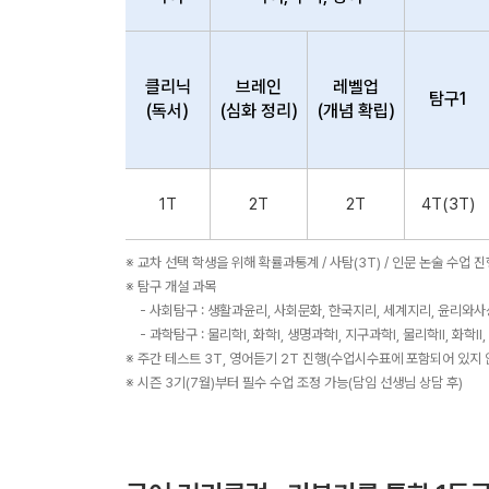
클리닉
브레인
레벨업
탐구1
(독서)
(심화 정리)
(개념 확립)
1T
2T
2T
4T(3T)
※ 교차 선택 학생을 위해 확률과통계 / 사탐(3T) / 인문 논술 수업 
※ 탐구 개설 과목
- 사회탐구 : 생활과윤리, 사회문화, 한국지리, 세계지리, 윤리와사
- 과학탐구 : 물리학Ⅰ, 화학Ⅰ, 생명과학Ⅰ, 지구과학Ⅰ, 물리학Ⅱ, 화학Ⅱ
※ 주간 테스트 3T, 영어듣기 2T 진행(수업시수표에 포함되어 있지 
※ 시즌 3기(7월)부터 필수 수업 조정 가능(담임 선생님 상담 후)