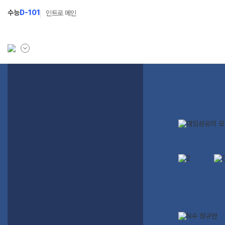
수능
D-101
인트로 메인
학원소개
입학안내
학원안내
2027 윈터스쿨
N
기숙학원연혁
2027 윈터플러스
N
선생님
2027 상위권 독학반
학원시설
2027 반수반
사이버투어
2027 N수 정규반
교육 생활 환경
장학제도
오시는길