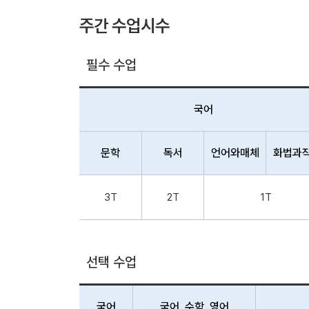
주간 수업시수
필수 수업
국어
문학
독서
언어와매체
화법과
3T
2T
1T
선택 수업
국어
국어, 수학, 영어