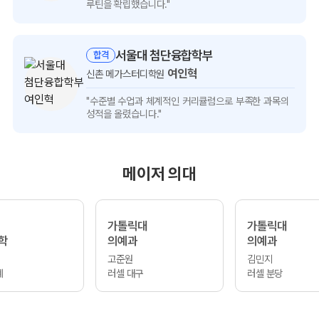
인터뷰
루틴을 확립했습니다."
보기
서울대 첨단융합학부
합격
여인혁
신촌 메가스터디학원
여인혁
"수준별 수업과 체계적인 커리큘럼으로
부족한 과목의
인터뷰
성적을 올렸습니다."
보기
메이저 의대
가톨릭대
가톨릭대
학
의예과
의예과
고준원
김민지
계
러셀 대구
러셀 분당