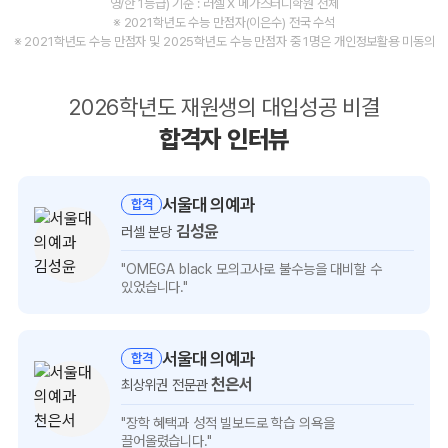
영/한 1등급) 기준 : 러셀 X 메가스터디학원 전체
※ 2021학년도 수능 만점자(이은수) 전국 수석
※ 2021학년도 수능 만점자 및 2025학년도 수능 만점자 중 1명은 개인정보활용 미동의
2026학년도 재원생의 대입성공 비결
합격자 인터뷰
서울대 의예과
합격
김성윤
러셀 분당
김성윤
"OMEGA black 모의고사로 불수능을
대비할 수
인터뷰
있었습니다."
보기
서울대 의예과
합격
천은서
최상위권 전문관
천은서
"장학 혜택과 성적 빌보드로
학습 의욕을
인터뷰
끌어올렸습니다."