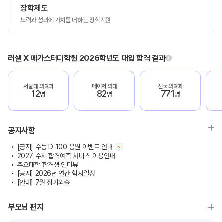
장학제도
노력과 성과에 가치를 더하는 장학지원
러셀 X 메가스터디학원 2026학년도 대입 합격 결과
서울대 의예과
메이저 의대
전국 의예과
12
82
771
명
명
명
공지사항
[공지] 수능 D-100 응원 이벤트 안내
N
2027 수시 합격예측 서비스 이용안내
주요대학 합격생 인터뷰
[공지] 2026년 연간 학사일정
[안내] 7월 정기외출
부모님 편지