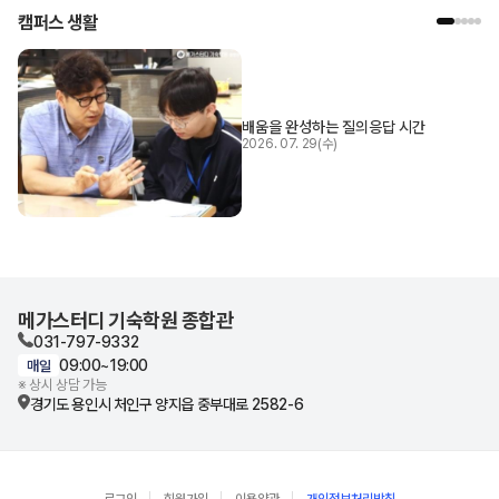
캠퍼스 생활
배움을 완성하는 질의응답 시간
2026. 07. 29(수)
메가스터디 기숙학원 종합관
031-797-9332
09:00~19:00
매일
※ 상시 상담 가능
경기도 용인시 처인구
양지읍 중부대로 2582-6
로그인
회원가입
이용약관
개인정보처리방침