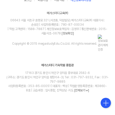
메가스터디교육㈜
06643 서울 서초구 효령로 321 (서초동, 덕원빌딩) 메가스터디교육㈜ 대표이사 :
손성은 | 사업자등록번호 : 780-87-00034
| 학원 고객센터 : 1588-7887 | 개인정보보호책임자 : 김영무 | 통신판매번호 : 2015-
서울서초-0678
[정보확인]
Copyright © 2015 megastudyEdu.Co.Ltd. All rights reserved.
메가스터디 기숙학원 종합관
17163 경기도 용인시 처인구 양지읍 중부대로 2582-6
(구주소: 경기도 용인시 처인구 양지읍 평창리4-3) Tel : 031-797-9332, Fax : 031-
797-9885
사업자등록번호 : 353-85-00051 | 대표자 : 백성 | 학원운영등록증번호 : 제3860-
8호 | 교습과정 : 입시종합, 진학상담 ·지도
[전체보기
]
blog
youtube
insta