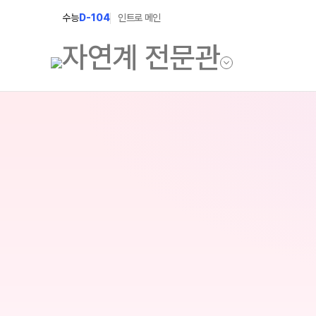
수능
D-104
인트로 메인
학원소개
입학안내
학원안내
2027 윈터스쿨
2027 윈터플러
기숙학원연혁
2027 상위권 
선생님
2027 반수반
학원시설
2027 N수 정규
사이버투어
교육 생활 환경
장학제도