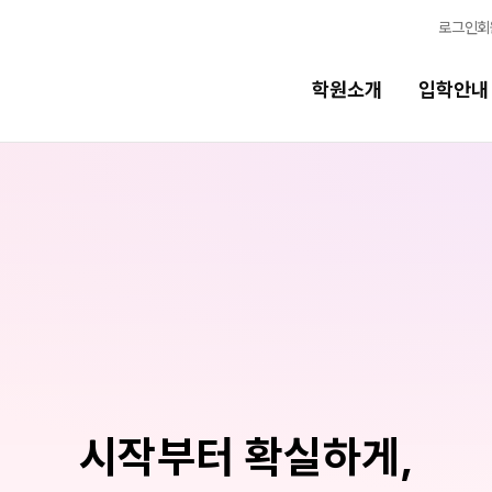
로그인
회
학원소개
입학안내
교육시스템
교육시스템
N
스
학습 콘텐츠 한눈에 보기
N
독학반
OMEGA 모의고사
전국 대단위 실전 모의고사
반
메가X대성 더 프리미엄 모의고사
시작부터 확실하게,
ALPHA 모의고사