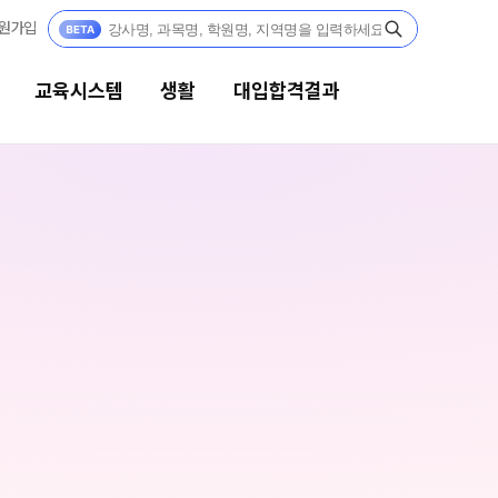
원가입
교육시스템
생활
대입합격결과
생활
대입합격결과
캠퍼스생활
팀플장학
연간학사일정
팀플장학생 공개
팀플장학 안내
부모님편지
대입합격의 주인공
맛있는급식
재수 성공 스토리
주간식단표
안전한학원