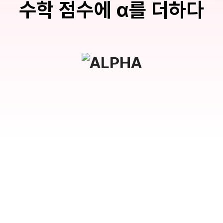
수학 점수에 α를 더하다
수학 아이젠
2026 수능 적중 문항
메가 스마트 리포트
입시리포트