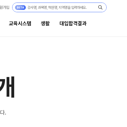
원가입
교육시스템
생활
대입합격결과
생활
대입합격결과
캠퍼스생활
팀플장학
개
연간학사일정
팀플장학생 공개
팀플장학 안내
부모님편지
대입합격의 주인공
맛있는급식
재수 성공 스토리
주간식단표
다.
안전한학원