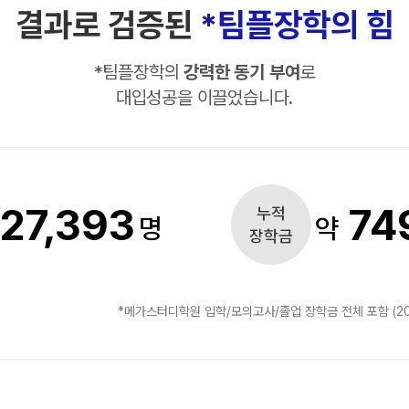
수학 아이젠
결과로 검증된
*팀플장학의 힘
2026 수능 적중 문항
*
팀플장학의
강력한 동기 부여
로
메가 스마트 리포트
대입성공을 이끌었습니다.
입시리포트
27,393
74
누적
명
약
장학금
*메가스터디학원 입학/모의고사/졸업 장학금 전체 포함 (20