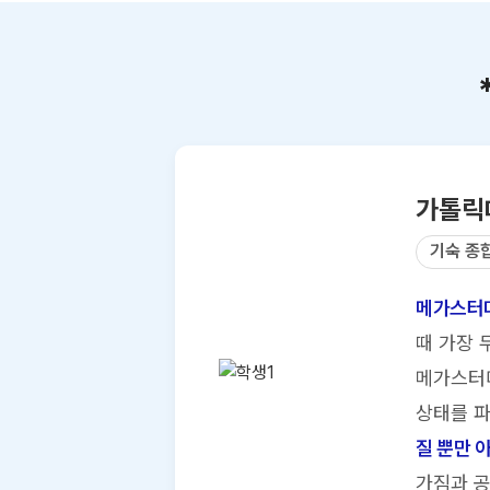
가톨릭
기숙 종
메가스터디
때 가장 
메가스터디
상태를 파
질 뿐만 
가짐과 공