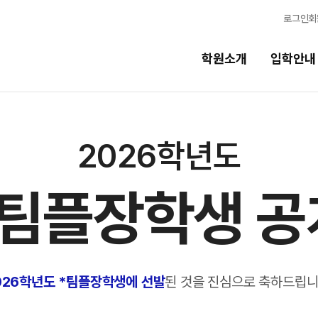
로그인
회
학원소개
입학안내
교육시스템
2026학년도
교육시스템
N
팀플장학생 공
스
학습 콘텐츠 한눈에 보기
N
독학반
OMEGA 모의고사
전국 대단위 실전 모의고사
반
메가X대성 더 프리미엄 모의고사
026학년도 *팀플장학생에 선발
된 것을 진심으로 축하드립니
ALPHA 모의고사