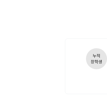
오시는길
입학준비물
공지사항
안내자료신청
재원생 혜택
방문상담 예약
재원생 통합회원인증
환불규정
메가패스 특별지원
실시간 질문답변 앱 QUBE
고객센터
누적
온라인 상담
장학생
자주 묻는 질문
재원생 온라인 결제 안내
단과 온라인 결제 안내
마이페이지 안내