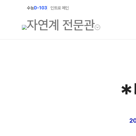
수능
D-103
인트로 메인
학원소개
입학안내
학원안내
2027 윈터스쿨
*
2027 윈터플러
기숙학원연혁
2027 상위권 
선생님
2027 반수반
학원시설
2027 N수 정규
사이버투어
2
교육 생활 환경
장학제도