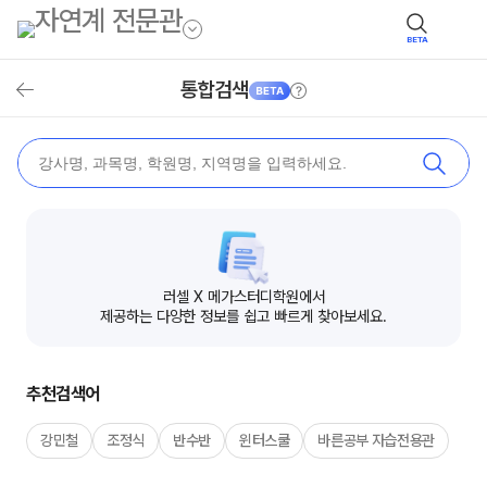
BETA
안내
통합검색
뒤로가기
검색
러셀 X 메가스터디학원에서
제공하는 다양한 정보를 쉽고 빠르게 찾아보세요.
추천검색어
강민철
조정식
반수반
윈터스쿨
바른공부 자습전용관